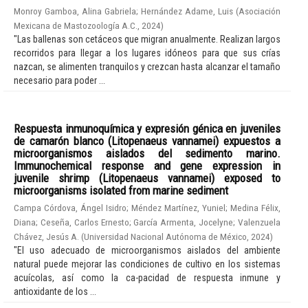
Monroy Gamboa, Alina Gabriela
;
Hernández Adame, Luis
(
Asociación
Mexicana de Mastozoología A.C.
,
2024
)
"Las ballenas son cetáceos que migran anualmente. Realizan largos
recorridos para llegar a los lugares idóneos para que sus crías
nazcan, se alimenten tranquilos y crezcan hasta alcanzar el tamaño
necesario para poder ...
Respuesta inmunoquímica y expresión génica en juveniles
de camarón blanco (Litopenaeus vannamei) expuestos a
microorganismos aislados del sedimento marino.
Immunochemical response and gene expression in
juvenile shrimp (Litopenaeus vannamei) exposed to
microorganisms isolated from marine sediment
Campa Córdova, Ángel Isidro
;
Méndez Martínez, Yuniel
;
Medina Félix,
Diana
;
Ceseña, Carlos Ernesto
;
García Armenta, Jocelyne
;
Valenzuela
Chávez, Jesús A.
(
Universidad Nacional Autónoma de México
,
2024
)
"El uso adecuado de microorganismos aislados del ambiente
natural puede mejorar las condiciones de cultivo en los sistemas
acuícolas, así como la ca-pacidad de respuesta inmune y
antioxidante de los ...