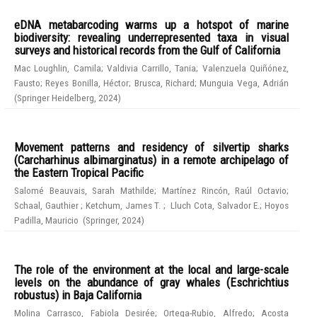
eDNA metabarcoding warms up a hotspot of marine
biodiversity: revealing underrepresented taxa in visual
surveys and historical records from the Gulf of California
Mac Loughlin, Camila
;
Valdivia Carrillo, Tania
;
Valenzuela Quiñónez,
Fausto
;
Reyes Bonilla, Héctor
;
Brusca, Richard
;
Munguia Vega, Adrián
(
Springer Heidelberg
,
2024
)
Movement patterns and residency of silvertip sharks
(Carcharhinus albimarginatus) in a remote archipelago of
the Eastern Tropical Pacific
Salomé Beauvais, Sarah Mathilde
;
Martínez Rincón, Raúl Octavio
;
Schaal, Gauthier
;
Ketchum, James T.
;
Lluch Cota, Salvador E.
;
Hoyos
Padilla, Mauricio
(
Springer
,
2024
)
The role of the environment at the local and large-scale
levels on the abundance of gray whales (Eschrichtius
robustus) in Baja California
Molina Carrasco, Fabiola Desirée
;
Ortega-Rubio, Alfredo
;
Acosta