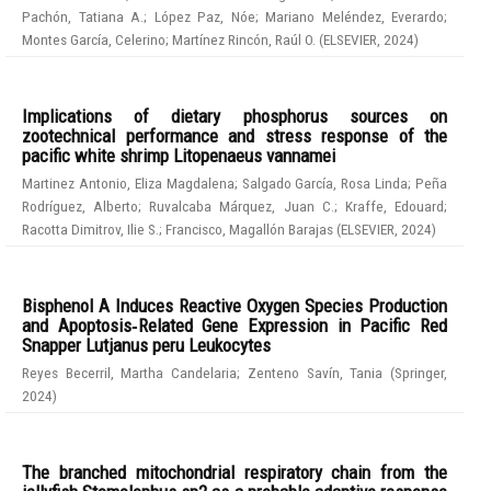
Pachón, Tatiana A.
;
López Paz, Nóe
;
Mariano Meléndez, Everardo
;
Montes García, Celerino
;
Martínez Rincón, Raúl O.
(
ELSEVIER
,
2024
)
Implications of dietary phosphorus sources on
zootechnical performance and stress response of the
pacific white shrimp Litopenaeus vannamei
Martinez Antonio, Eliza Magdalena
;
Salgado García, Rosa Linda
;
Peña
Rodríguez, Alberto
;
Ruvalcaba Márquez, Juan C.
;
Kraffe, Edouard
;
Racotta Dimitrov, Ilie S.
;
Francisco, Magallón Barajas
(
ELSEVIER
,
2024
)
Bisphenol A Induces Reactive Oxygen Species Production
and Apoptosis‑Related Gene Expression in Pacific Red
Snapper Lutjanus peru Leukocytes
Reyes Becerril, Martha Candelaria
;
Zenteno Savín, Tania
(
Springer
,
2024
)
The branched mitochondrial respiratory chain from the