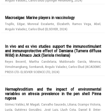
Angulo Valadez, Carlos Eliud
(
Springer Heidelberg
,
2024
)
Macroalgae: Marine players in vaccinology
Trujillo, Edgar
;
Monreal Escalante, Elizabeth
;
Ramos Vega, Abel
;
Angulo Valadez, Carlos Eliud
(
ELSEVIER
,
2024
)
In vivo and ex vivo studies support the immunostimulant
and immunoprotective effect of Damiana (Turnera diffusa
Willd) in Almaco Jack (Seriola rivoliana)
Reyes Becerril, Martha Candelaria
;
Maldonado García, Minerva
;
Vimolmangkang, Sornkanok
;
Angulo Valadez, Carlos Eliud
(
ACADEMIC
PRESS LTD- ELSEVIER SCIENCE LTD
,
2024
)
Hermaphroditism and the impact of environmental
variables on atresia prevalence in the pen shell Pinna
rugosa
Gómez Valdez, M. Magali
;
Carvalho Saucedo, Liliana
;
Ocampo Victoria,
Lucía
;
Gutiérrez González, José Luis
;
Lluch Cota, Daniel B.
(
Inter-