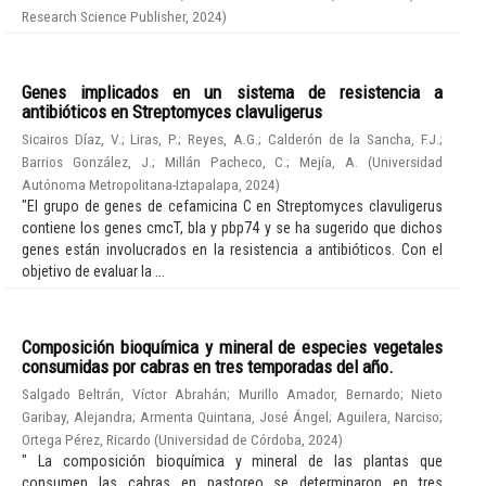
Research Science Publisher
,
2024
)
Genes implicados en un sistema de resistencia a
antibióticos en Streptomyces clavuligerus
Sicairos Díaz, V.
;
Liras, P.
;
Reyes, A.G.
;
Calderón de la Sancha, F.J.
;
Barrios González, J.
;
Millán Pacheco, C.
;
Mejía, A.
(
Universidad
Autónoma Metropolitana-Iztapalapa
,
2024
)
"El grupo de genes de cefamicina C en Streptomyces clavuligerus
contiene los genes cmcT, bla y pbp74 y se ha sugerido que dichos
genes están involucrados en la resistencia a antibióticos. Con el
objetivo de evaluar la ...
Composición bioquímica y mineral de especies vegetales
consumidas por cabras en tres temporadas del año.
Salgado Beltrán, Víctor Abrahán
;
Murillo Amador, Bernardo
;
Nieto
Garibay, Alejandra
;
Armenta Quintana, José Ángel
;
Aguilera, Narciso
;
Ortega Pérez, Ricardo
(
Universidad de Córdoba
,
2024
)
" La composición bioquímica y mineral de las plantas que
consumen las cabras en pastoreo se determinaron en tres