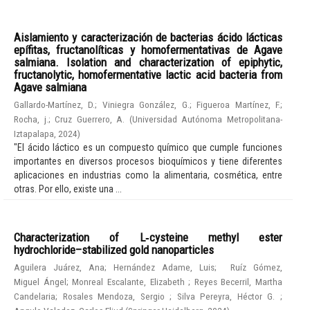
Aislamiento y caracterización de bacterias ácido lácticas
epífitas, fructanolíticas y homofermentativas de Agave
salmiana. Isolation and characterization of epiphytic,
fructanolytic, homofermentative lactic acid bacteria from
Agave salmiana
Gallardo-Martínez, D.
;
Viniegra González, G.
;
Figueroa Martínez, F.
;
Rocha, j.
;
Cruz Guerrero, A.
(
Universidad Autónoma Metropolitana-
Iztapalapa
,
2024
)
"El ácido láctico es un compuesto químico que cumple funciones
importantes en diversos procesos bioquímicos y tiene diferentes
aplicaciones en industrias como la alimentaria, cosmética, entre
otras. Por ello, existe una ...
Characterization of L‑cysteine methyl ester
hydrochloride–stabilized gold nanoparticles
Aguilera Juárez, Ana
;
Hernández Adame, Luis
;
Ruíz Gómez,
Miguel Ángel
;
Monreal Escalante, Elizabeth
;
Reyes Becerril, Martha
Candelaria
;
Rosales Mendoza, Sergio
;
Silva Pereyra, Héctor G.
;