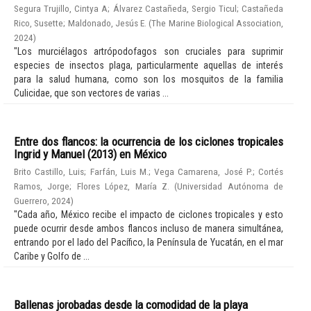
Segura Trujillo, Cintya A
;
Álvarez Castañeda, Sergio Ticul
;
Castañeda
Rico, Susette
;
Maldonado, Jesús E.
(
The Marine Biological Association
,
2024
)
"Los murciélagos artrópodofagos son cruciales para suprimir
especies de insectos plaga, particularmente aquellas de interés
para la salud humana, como son los mosquitos de la familia
Culicidae, que son vectores de varias ...
Entre dos flancos: la ocurrencia de los ciclones tropicales
Ingrid y Manuel (2013) en México
Brito Castillo, Luis
;
Farfán, Luis M.
;
Vega Camarena, José P.
;
Cortés
Ramos, Jorge
;
Flores López, María Z.
(
Universidad Autónoma de
Guerrero
,
2024
)
"Cada año, México recibe el impacto de ciclones tropicales y esto
puede ocurrir desde ambos flancos incluso de manera simultánea,
entrando por el lado del Pacífico, la Península de Yucatán, en el mar
Caribe y Golfo de ...
Ballenas jorobadas desde la comodidad de la playa