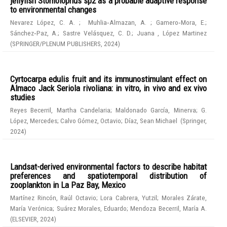
jellyfish Stomolophus sp2 as a probable adaptive response
to environmental changes
Nevarez López, C. A.
;
Muhlia‑Almazan, A.
;
Gamero‑Mora, E.
;
Sánchez‑Paz, A.
;
Sastre Velásquez, C. D.
;
Juana , López Martinez
(
SPRINGER/PLENUM PUBLISHERS
,
2024
)
Cyrtocarpa edulis fruit and its immunostimulant effect on
Almaco Jack Seriola rivoliana: in vitro, in vivo and ex vivo
studies
Reyes Becerril, Martha Candelaria
;
Maldonado García, Minerva
;
G.
López, Mercedes
;
Calvo Gómez, Octavio
;
Díaz, Sean Michael
(
Springer
,
2024
)
Landsat-derived environmental factors to describe habitat
preferences and spatiotemporal distribution of
zooplankton in La Paz Bay, Mexico
Martínez Rincón, Raúl Octavio
;
Lora Cabrera, Yutzil
;
Morales Zárate,
María Verónica
;
Suárez Morales, Eduardo
;
Mendoza Becerril, María A.
(
ELSEVIER
,
2024
)