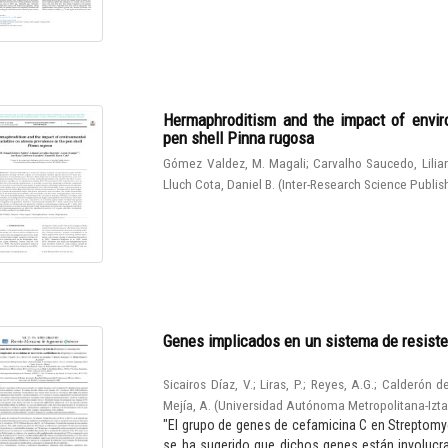
Hermaphroditism and the impact of enviro
pen shell Pinna rugosa
Gómez Valdez, M. Magali
;
Carvalho Saucedo, Lilia
Lluch Cota, Daniel B.
(
Inter-Research Science Publis
Genes implicados en un sistema de resiste
Sicairos Díaz, V.
;
Liras, P.
;
Reyes, A.G.
;
Calderón de
Mejía, A.
(
Universidad Autónoma Metropolitana-Izt
"El grupo de genes de cefamicina C en Streptomy
se ha sugerido que dichos genes están involucrad