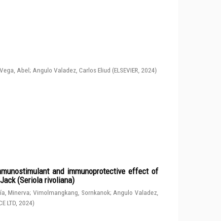
Vega, Abel
;
Angulo Valadez, Carlos Eliud
(
ELSEVIER
,
2024
)
immunostimulant and immunoprotective effect of
ack (Seriola rivoliana)
a, Minerva
;
Vimolmangkang, Sornkanok
;
Angulo Valadez,
CE LTD
,
2024
)