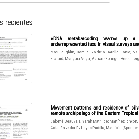
s recientes
eDNA metabarcoding warms up a hot
underrepresented taxa in visual surveys and
Mac Loughlin, Camila
;
Valdivia Carrillo, Tania
;
Val
Richard
;
Munguia Vega, Adrián
(
Springer Heidelber
Movement patterns and residency of silve
remote archipelago of the Eastern Tropical
Salomé Beauvais, Sarah Mathilde
;
Martínez Rincón,
Cota, Salvador E.
;
Hoyos Padilla, Mauricio
(
Springer