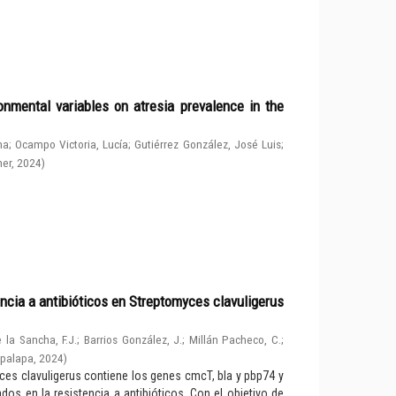
nmental variables on atresia prevalence in the
na
;
Ocampo Victoria, Lucía
;
Gutiérrez González, José Luis
;
her
,
2024
)
ncia a antibióticos en Streptomyces clavuligerus
 la Sancha, F.J.
;
Barrios González, J.
;
Millán Pacheco, C.
;
apalapa
,
2024
)
ces clavuligerus contiene los genes cmcT, bla y pbp74 y
os en la resistencia a antibióticos. Con el objetivo de