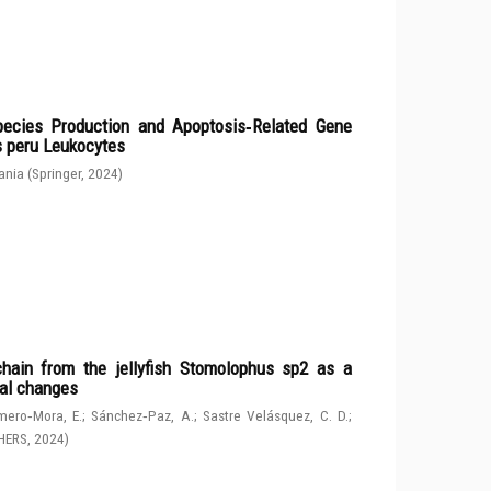
ecies Production and Apoptosis‑Related Gene
s peru Leukocytes
ania
(
Springer
,
2024
)
chain from the jellyfish Stomolophus sp2 as a
tal changes
ero‑Mora, E.
;
Sánchez‑Paz, A.
;
Sastre Velásquez, C. D.
;
HERS
,
2024
)