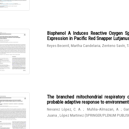
Bisphenol A Induces Reactive Oxygen Sp
Expression in Pacific Red Snapper Lutjanu
Reyes Becerril, Martha Candelaria
;
Zenteno Savín, T
The branched mitochondrial respiratory 
probable adaptive response to environmen
Nevarez López, C. A.
;
Muhlia‑Almazan, A.
;
Gam
Juana , López Martinez
(
SPRINGER/PLENUM PUBLIS