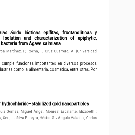
ias ácido lácticas epífitas, fructanolíticas y
solation and characterization of epiphytic,
d bacteria from Agave salmiana
roa Martínez, F.
;
Rocha, j.
;
Cruz Guerrero, A.
(
Universidad
e cumple funciones importantes en diversos procesos
dustrias como la alimentaria, cosmética, entre otras. Por
r hydrochloride–stabilized gold nanoparticles
uíz Gómez, Miguel Ángel
;
Monreal Escalante, Elizabeth
;
, Sergio
;
Silva Pereyra, Héctor G.
;
Angulo Valadez, Carlos