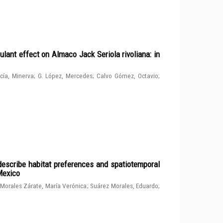
ulant effect on Almaco Jack Seriola rivoliana: in
cía, Minerva
;
G. López, Mercedes
;
Calvo Gómez, Octavio
;
describe habitat preferences and spatiotemporal
 Mexico
Morales Zárate, María Verónica
;
Suárez Morales, Eduardo
;