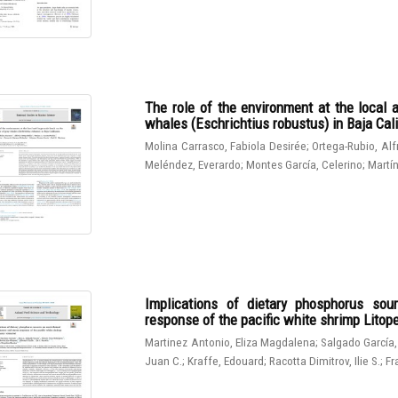
The role of the environment at the local 
whales (Eschrichtius robustus) in Baja Cali
Molina Carrasco, Fabiola Desirée
;
Ortega-Rubio, Al
Meléndez, Everardo
;
Montes García, Celerino
;
Martín
Implications of dietary phosphorus sou
response of the pacific white shrimp Lito
Martinez Antonio, Eliza Magdalena
;
Salgado García,
Juan C.
;
Kraffe, Edouard
;
Racotta Dimitrov, Ilie S.
;
Fr