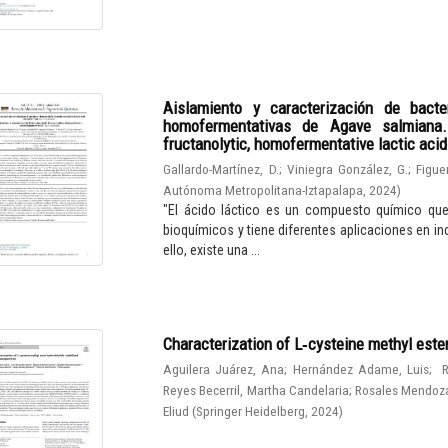
Aislamiento y caracterización de bacter
homofermentativas de Agave salmiana. I
fructanolytic, homofermentative lactic aci
Gallardo-Martínez, D.
;
Viniegra González, G.
;
Figue
Autónoma Metropolitana-Iztapalapa
,
2024
)
"El ácido láctico es un compuesto químico qu
bioquímicos y tiene diferentes aplicaciones en in
ello, existe una ...
Characterization of L‑cysteine methyl este
Aguilera Juárez, Ana
;
Hernández Adame, Luis
;
R
Reyes Becerril, Martha Candelaria
;
Rosales Mendoza
Eliud
(
Springer Heidelberg
,
2024
)