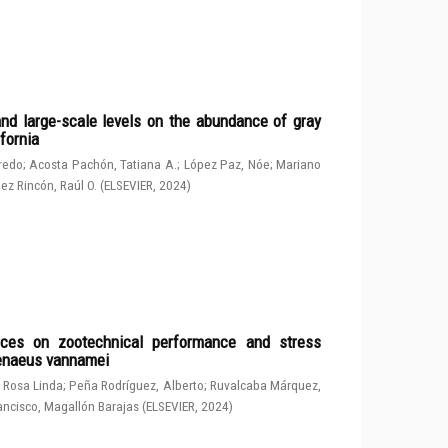
and large-scale levels on the abundance of gray
fornia
fredo
;
Acosta Pachón, Tatiana A.
;
López Paz, Nóe
;
Mariano
ez Rincón, Raúl O.
(
ELSEVIER
,
2024
)
rces on zootechnical performance and stress
penaeus vannamei
 Rosa Linda
;
Peña Rodríguez, Alberto
;
Ruvalcaba Márquez,
ancisco, Magallón Barajas
(
ELSEVIER
,
2024
)