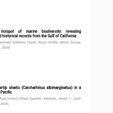
spot of marine biodiversity: revealing
 historical records from the Gulf of California
enzuela Quiñónez, Fausto
;
Reyes Bonilla, Héctor
;
Brusca,
g
,
2024
)
rtip sharks (Carcharhinus albimarginatus) in a
 Pacific
 Raúl Octavio
;
Schaal, Gauthier
;
Ketchum, James T.
;
Lluch
,
2024
)