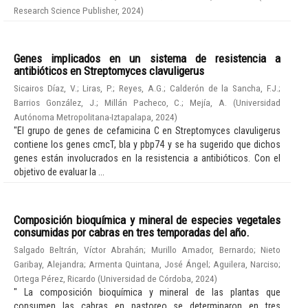
Research Science Publisher
,
2024
)
Genes implicados en un sistema de resistencia a
antibióticos en Streptomyces clavuligerus
Sicairos Díaz, V.
;
Liras, P.
;
Reyes, A.G.
;
Calderón de la Sancha, F.J.
;
Barrios González, J.
;
Millán Pacheco, C.
;
Mejía, A.
(
Universidad
Autónoma Metropolitana-Iztapalapa
,
2024
)
"El grupo de genes de cefamicina C en Streptomyces clavuligerus
contiene los genes cmcT, bla y pbp74 y se ha sugerido que dichos
genes están involucrados en la resistencia a antibióticos. Con el
objetivo de evaluar la ...
Composición bioquímica y mineral de especies vegetales
consumidas por cabras en tres temporadas del año.
Salgado Beltrán, Víctor Abrahán
;
Murillo Amador, Bernardo
;
Nieto
Garibay, Alejandra
;
Armenta Quintana, José Ángel
;
Aguilera, Narciso
;
Ortega Pérez, Ricardo
(
Universidad de Córdoba
,
2024
)
" La composición bioquímica y mineral de las plantas que
consumen las cabras en pastoreo se determinaron en tres