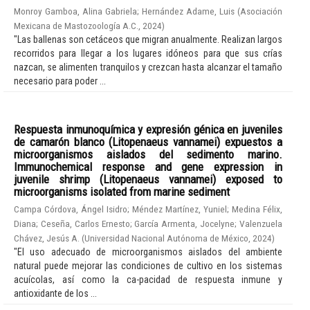
Monroy Gamboa, Alina Gabriela
;
Hernández Adame, Luis
(
Asociación
Mexicana de Mastozoología A.C.
,
2024
)
"Las ballenas son cetáceos que migran anualmente. Realizan largos
recorridos para llegar a los lugares idóneos para que sus crías
nazcan, se alimenten tranquilos y crezcan hasta alcanzar el tamaño
necesario para poder ...
Respuesta inmunoquímica y expresión génica en juveniles
de camarón blanco (Litopenaeus vannamei) expuestos a
microorganismos aislados del sedimento marino.
Immunochemical response and gene expression in
juvenile shrimp (Litopenaeus vannamei) exposed to
microorganisms isolated from marine sediment
Campa Córdova, Ángel Isidro
;
Méndez Martínez, Yuniel
;
Medina Félix,
Diana
;
Ceseña, Carlos Ernesto
;
García Armenta, Jocelyne
;
Valenzuela
Chávez, Jesús A.
(
Universidad Nacional Autónoma de México
,
2024
)
"El uso adecuado de microorganismos aislados del ambiente
natural puede mejorar las condiciones de cultivo en los sistemas
acuícolas, así como la ca-pacidad de respuesta inmune y
antioxidante de los ...