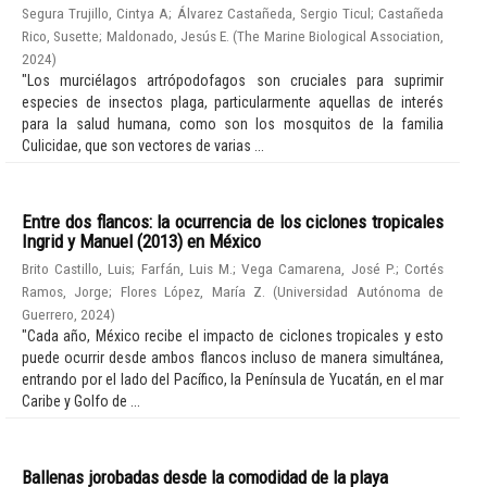
Segura Trujillo, Cintya A
;
Álvarez Castañeda, Sergio Ticul
;
Castañeda
Rico, Susette
;
Maldonado, Jesús E.
(
The Marine Biological Association
,
2024
)
"Los murciélagos artrópodofagos son cruciales para suprimir
especies de insectos plaga, particularmente aquellas de interés
para la salud humana, como son los mosquitos de la familia
Culicidae, que son vectores de varias ...
Entre dos flancos: la ocurrencia de los ciclones tropicales
Ingrid y Manuel (2013) en México
Brito Castillo, Luis
;
Farfán, Luis M.
;
Vega Camarena, José P.
;
Cortés
Ramos, Jorge
;
Flores López, María Z.
(
Universidad Autónoma de
Guerrero
,
2024
)
"Cada año, México recibe el impacto de ciclones tropicales y esto
puede ocurrir desde ambos flancos incluso de manera simultánea,
entrando por el lado del Pacífico, la Península de Yucatán, en el mar
Caribe y Golfo de ...
Ballenas jorobadas desde la comodidad de la playa