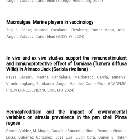
Angulo Valadez, Carlos Eliud
(
Springer Heidelberg
,
2024
)
Macroalgae: Marine players in vaccinology
Trujillo, Edgar
;
Monreal Escalante, Elizabeth
;
Ramos Vega, Abel
;
Angulo Valadez, Carlos Eliud
(
ELSEVIER
,
2024
)
In vivo and ex vivo studies support the immunostimulant
and immunoprotective effect of Damiana (Turnera diffusa
Willd) in Almaco Jack (Seriola rivoliana)
Reyes Becerril, Martha Candelaria
;
Maldonado García, Minerva
;
Vimolmangkang, Sornkanok
;
Angulo Valadez, Carlos Eliud
(
ACADEMIC
PRESS LTD- ELSEVIER SCIENCE LTD
,
2024
)
Hermaphroditism and the impact of environmental
variables on atresia prevalence in the pen shell Pinna
rugosa
Gómez Valdez, M. Magali
;
Carvalho Saucedo, Liliana
;
Ocampo Victoria,
Lucía
;
Gutiérrez González, José Luis
;
Lluch Cota, Daniel B.
(
Inter-