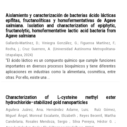
Aislamiento y caracterización de bacterias ácido lácticas
epífitas, fructanolíticas y homofermentativas de Agave
salmiana. Isolation and characterization of epiphytic,
fructanolytic, homofermentative lactic acid bacteria from
Agave salmiana
Gallardo-Martínez, D.
;
Viniegra González, G.
;
Figueroa Martínez, F.
;
Rocha, j.
;
Cruz Guerrero, A.
(
Universidad Autónoma Metropolitana-
Iztapalapa
,
2024
)
"El ácido láctico es un compuesto químico que cumple funciones
importantes en diversos procesos bioquímicos y tiene diferentes
aplicaciones en industrias como la alimentaria, cosmética, entre
otras. Por ello, existe una ...
Characterization of L‑cysteine methyl ester
hydrochloride–stabilized gold nanoparticles
Aguilera Juárez, Ana
;
Hernández Adame, Luis
;
Ruíz Gómez,
Miguel Ángel
;
Monreal Escalante, Elizabeth
;
Reyes Becerril, Martha
Candelaria
;
Rosales Mendoza, Sergio
;
Silva Pereyra, Héctor G.
;