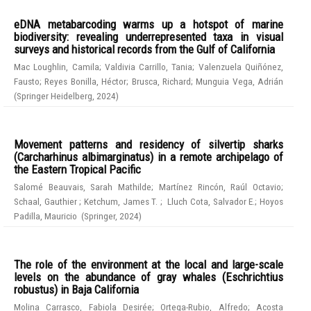
eDNA metabarcoding warms up a hotspot of marine
biodiversity: revealing underrepresented taxa in visual
surveys and historical records from the Gulf of California
Mac Loughlin, Camila
;
Valdivia Carrillo, Tania
;
Valenzuela Quiñónez,
Fausto
;
Reyes Bonilla, Héctor
;
Brusca, Richard
;
Munguia Vega, Adrián
(
Springer Heidelberg
,
2024
)
Movement patterns and residency of silvertip sharks
(Carcharhinus albimarginatus) in a remote archipelago of
the Eastern Tropical Pacific
Salomé Beauvais, Sarah Mathilde
;
Martínez Rincón, Raúl Octavio
;
Schaal, Gauthier
;
Ketchum, James T.
;
Lluch Cota, Salvador E.
;
Hoyos
Padilla, Mauricio
(
Springer
,
2024
)
The role of the environment at the local and large-scale
levels on the abundance of gray whales (Eschrichtius
robustus) in Baja California
Molina Carrasco, Fabiola Desirée
;
Ortega-Rubio, Alfredo
;
Acosta