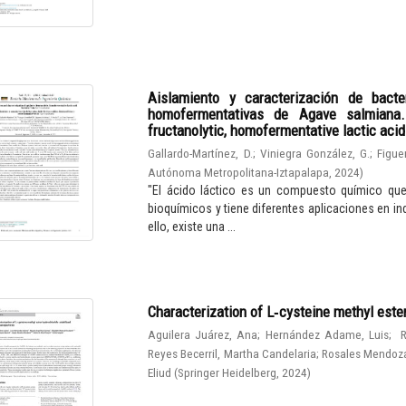
Aislamiento y caracterización de bacter
homofermentativas de Agave salmiana. I
fructanolytic, homofermentative lactic aci
Gallardo-Martínez, D.
;
Viniegra González, G.
;
Figue
Autónoma Metropolitana-Iztapalapa
,
2024
)
"El ácido láctico es un compuesto químico qu
bioquímicos y tiene diferentes aplicaciones en in
ello, existe una ...
Characterization of L‑cysteine methyl este
Aguilera Juárez, Ana
;
Hernández Adame, Luis
;
R
Reyes Becerril, Martha Candelaria
;
Rosales Mendoza
Eliud
(
Springer Heidelberg
,
2024
)