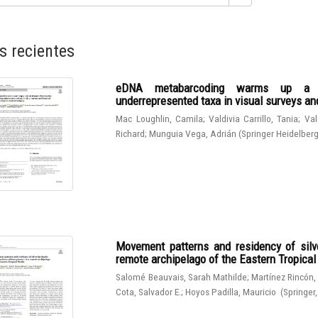
s recientes
eDNA metabarcoding warms up a hot
underrepresented taxa in visual surveys and
Mac Loughlin, Camila
;
Valdivia Carrillo, Tania
;
Val
Richard
;
Munguia Vega, Adrián
(
Springer Heidelber
Movement patterns and residency of silve
remote archipelago of the Eastern Tropical
Salomé Beauvais, Sarah Mathilde
;
Martínez Rincón,
Cota, Salvador E.
;
Hoyos Padilla, Mauricio
(
Springer