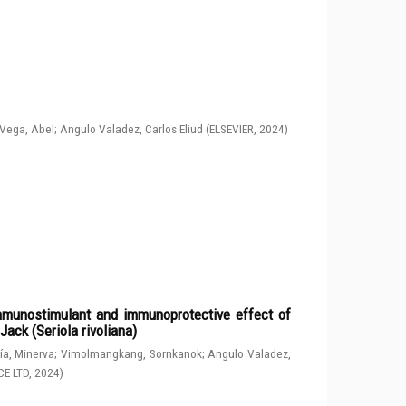
Vega, Abel
;
Angulo Valadez, Carlos Eliud
(
ELSEVIER
,
2024
)
immunostimulant and immunoprotective effect of
ack (Seriola rivoliana)
a, Minerva
;
Vimolmangkang, Sornkanok
;
Angulo Valadez,
CE LTD
,
2024
)