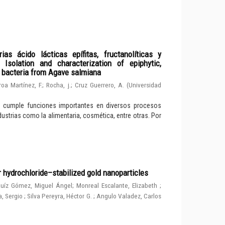
ias ácido lácticas epífitas, fructanolíticas y
solation and characterization of epiphytic,
d bacteria from Agave salmiana
roa Martínez, F.
;
Rocha, j.
;
Cruz Guerrero, A.
(
Universidad
e cumple funciones importantes en diversos procesos
dustrias como la alimentaria, cosmética, entre otras. Por
r hydrochloride–stabilized gold nanoparticles
uíz Gómez, Miguel Ángel
;
Monreal Escalante, Elizabeth
;
, Sergio
;
Silva Pereyra, Héctor G.
;
Angulo Valadez, Carlos