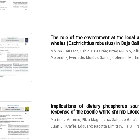
The role of the environment at the local 
whales (Eschrichtius robustus) in Baja Cali
Molina Carrasco, Fabiola Desirée
;
Ortega-Rubio, Al
Meléndez, Everardo
;
Montes García, Celerino
;
Martín
Implications of dietary phosphorus sou
response of the pacific white shrimp Lito
Martinez Antonio, Eliza Magdalena
;
Salgado García,
Juan C.
;
Kraffe, Edouard
;
Racotta Dimitrov, Ilie S.
;
Fr