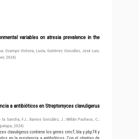
nmental variables on atresia prevalence in the
na
;
Ocampo Victoria, Lucía
;
Gutiérrez González, José Luis
;
her
,
2024
)
ncia a antibióticos en Streptomyces clavuligerus
 la Sancha, F.J.
;
Barrios González, J.
;
Millán Pacheco, C.
;
apalapa
,
2024
)
ces clavuligerus contiene los genes cmcT, bla y pbp74 y
os en la resistencia a antibióticos. Con el objetivo de