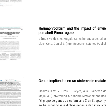
Hermaphroditism and the impact of enviro
pen shell Pinna rugosa
Gómez Valdez, M. Magali
;
Carvalho Saucedo, Lilia
Lluch Cota, Daniel B.
(
Inter-Research Science Publis
Genes implicados en un sistema de resiste
Sicairos Díaz, V.
;
Liras, P.
;
Reyes, A.G.
;
Calderón de
Mejía, A.
(
Universidad Autónoma Metropolitana-Izt
"El grupo de genes de cefamicina C en Streptomy
se ha sugerido que dichos genes están involucrad