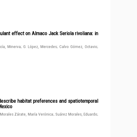
ulant effect on Almaco Jack Seriola rivoliana: in
cía, Minerva
;
G. López, Mercedes
;
Calvo Gómez, Octavio
;
describe habitat preferences and spatiotemporal
 Mexico
Morales Zárate, María Verónica
;
Suárez Morales, Eduardo
;