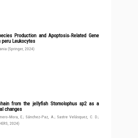
ecies Production and Apoptosis‑Related Gene
s peru Leukocytes
ania
(
Springer
,
2024
)
chain from the jellyfish Stomolophus sp2 as a
tal changes
ero‑Mora, E.
;
Sánchez‑Paz, A.
;
Sastre Velásquez, C. D.
;
HERS
,
2024
)