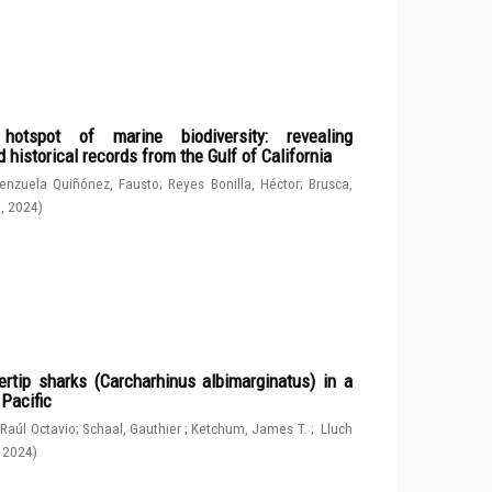
spot of marine biodiversity: revealing
 historical records from the Gulf of California
enzuela Quiñónez, Fausto
;
Reyes Bonilla, Héctor
;
Brusca,
g
,
2024
)
rtip sharks (Carcharhinus albimarginatus) in a
 Pacific
 Raúl Octavio
;
Schaal, Gauthier
;
Ketchum, James T.
;
Lluch
,
2024
)