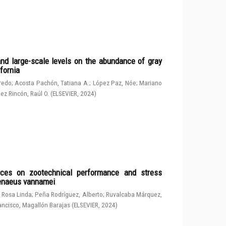
and large-scale levels on the abundance of gray
fornia
fredo
;
Acosta Pachón, Tatiana A.
;
López Paz, Nóe
;
Mariano
ez Rincón, Raúl O.
(
ELSEVIER
,
2024
)
rces on zootechnical performance and stress
penaeus vannamei
 Rosa Linda
;
Peña Rodríguez, Alberto
;
Ruvalcaba Márquez,
ancisco, Magallón Barajas
(
ELSEVIER
,
2024
)