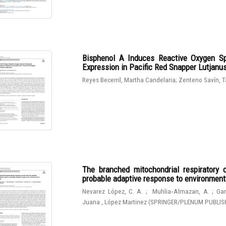
Bisphenol A Induces Reactive Oxygen Sp
Expression in Pacific Red Snapper Lutjanu
Reyes Becerril, Martha Candelaria
;
Zenteno Savín, T
The branched mitochondrial respiratory 
probable adaptive response to environmen
Nevarez López, C. A.
;
Muhlia‑Almazan, A.
;
Gam
Juana , López Martinez
(
SPRINGER/PLENUM PUBLIS