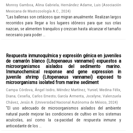
Monroy Gamboa, Alina Gabriela
;
Hernández Adame, Luis
(
Asociación
Mexicana de Mastozoología A.C.
,
2024
)
"Las ballenas son cetáceos que migran anualmente. Realizan largos
recorridos para llegar a los lugares idóneos para que sus crías
nazcan, se alimenten tranquilos y crezcan hasta alcanzar el tamaño
necesario para poder ...
Respuesta inmunoquímica y expresión génica en juveniles
de camarón blanco (Litopenaeus vannamei) expuestos a
microorganismos aislados del sedimento marino.
Immunochemical response and gene expression in
juvenile shrimp (Litopenaeus vannamei) exposed to
microorganisms isolated from marine sediment
Campa Córdova, Ángel Isidro
;
Méndez Martínez, Yuniel
;
Medina Félix,
Diana
;
Ceseña, Carlos Ernesto
;
García Armenta, Jocelyne
;
Valenzuela
Chávez, Jesús A.
(
Universidad Nacional Autónoma de México
,
2024
)
"El uso adecuado de microorganismos aislados del ambiente
natural puede mejorar las condiciones de cultivo en los sistemas
acuícolas, así como la ca-pacidad de respuesta inmune y
antioxidante de los ...