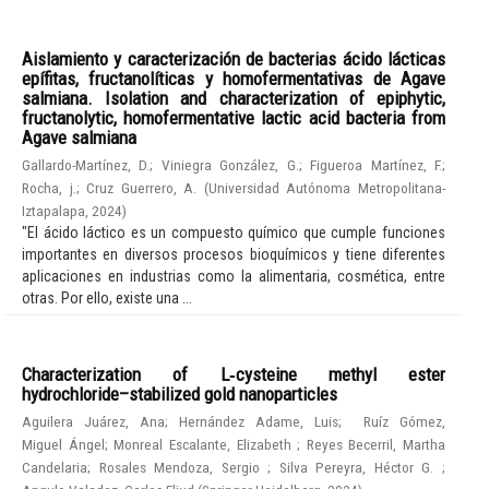
Aislamiento y caracterización de bacterias ácido lácticas
epífitas, fructanolíticas y homofermentativas de Agave
salmiana. Isolation and characterization of epiphytic,
fructanolytic, homofermentative lactic acid bacteria from
Agave salmiana
Gallardo-Martínez, D.
;
Viniegra González, G.
;
Figueroa Martínez, F.
;
Rocha, j.
;
Cruz Guerrero, A.
(
Universidad Autónoma Metropolitana-
Iztapalapa
,
2024
)
"El ácido láctico es un compuesto químico que cumple funciones
importantes en diversos procesos bioquímicos y tiene diferentes
aplicaciones en industrias como la alimentaria, cosmética, entre
otras. Por ello, existe una ...
Characterization of L‑cysteine methyl ester
hydrochloride–stabilized gold nanoparticles
Aguilera Juárez, Ana
;
Hernández Adame, Luis
;
Ruíz Gómez,
Miguel Ángel
;
Monreal Escalante, Elizabeth
;
Reyes Becerril, Martha
Candelaria
;
Rosales Mendoza, Sergio
;
Silva Pereyra, Héctor G.
;