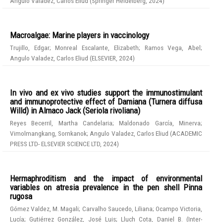
Angulo Valadez, Carlos Eliud
(
Springer Heidelberg
,
2024
)
Macroalgae: Marine players in vaccinology
Trujillo, Edgar
;
Monreal Escalante, Elizabeth
;
Ramos Vega, Abel
;
Angulo Valadez, Carlos Eliud
(
ELSEVIER
,
2024
)
In vivo and ex vivo studies support the immunostimulant
and immunoprotective effect of Damiana (Turnera diffusa
Willd) in Almaco Jack (Seriola rivoliana)
Reyes Becerril, Martha Candelaria
;
Maldonado García, Minerva
;
Vimolmangkang, Sornkanok
;
Angulo Valadez, Carlos Eliud
(
ACADEMIC
PRESS LTD- ELSEVIER SCIENCE LTD
,
2024
)
Hermaphroditism and the impact of environmental
variables on atresia prevalence in the pen shell Pinna
rugosa
Gómez Valdez, M. Magali
;
Carvalho Saucedo, Liliana
;
Ocampo Victoria,
Lucía
;
Gutiérrez González, José Luis
;
Lluch Cota, Daniel B.
(
Inter-