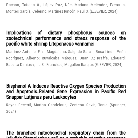
Pachón, Tatiana A.
;
López Paz, Nóe
;
Mariano Meléndez, Everardo
;
Montes García, Celerino
;
Martínez Rincón, Raúl O.
(
ELSEVIER
,
2024
)
Implications of dietary phosphorus sources on
zootechnical performance and stress response of the
pacific white shrimp Litopenaeus vannamei
Martinez Antonio, Eliza Magdalena
;
Salgado García, Rosa Linda
;
Peña
Rodríguez, Alberto
;
Ruvalcaba Márquez, Juan C.
;
Kraffe, Edouard
;
Racotta Dimitrov, Ilie S.
;
Francisco, Magallón Barajas
(
ELSEVIER
,
2024
)
Bisphenol A Induces Reactive Oxygen Species Production
and Apoptosis‑Related Gene Expression in Pacific Red
Snapper Lutjanus peru Leukocytes
Reyes Becerril, Martha Candelaria
;
Zenteno Savín, Tania
(
Springer
,
2024
)
The branched mitochondrial respiratory chain from the