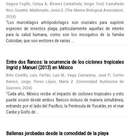
Segura Trujillo, Cintya A
;
Álvarez Castañeda, Sergio Ticul
;
Castañeda
Rico, Susette
;
Maldonado, Jesús E.
(
The Marine Biological Association
,
2024
)
"Los murciélagos artrópodofagos son cruciales para suprimir
especies de insectos plaga, particularmente aquellas de interés
para la salud humana, como son los mosquitos de la familia
Culicidae, que son vectores de varias ...
Entre dos flancos: la ocurrencia de los ciclones tropicales
Ingrid y Manuel (2013) en México
Brito Castillo, Luis
;
Farfán, Luis M.
;
Vega Camarena, José P.
;
Cortés
Ramos, Jorge
;
Flores López, María Z.
(
Universidad Autónoma de
Guerrero
,
2024
)
"Cada año, México recibe el impacto de ciclones tropicales y esto
puede ocurrir desde ambos flancos incluso de manera simultánea,
entrando por el lado del Pacífico, la Península de Yucatán, en el mar
Caribe y Golfo de ...
Ballenas jorobadas desde la comodidad de la playa