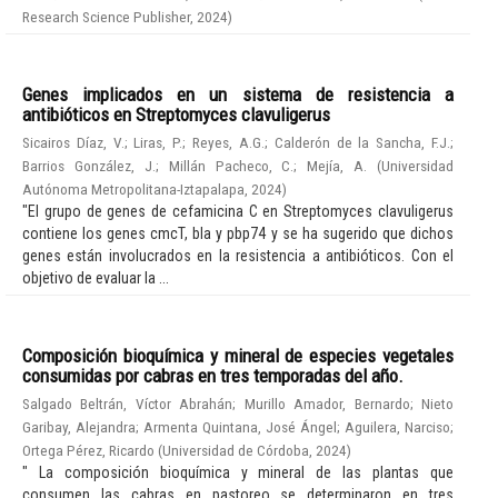
Research Science Publisher
,
2024
)
Genes implicados en un sistema de resistencia a
antibióticos en Streptomyces clavuligerus
Sicairos Díaz, V.
;
Liras, P.
;
Reyes, A.G.
;
Calderón de la Sancha, F.J.
;
Barrios González, J.
;
Millán Pacheco, C.
;
Mejía, A.
(
Universidad
Autónoma Metropolitana-Iztapalapa
,
2024
)
"El grupo de genes de cefamicina C en Streptomyces clavuligerus
contiene los genes cmcT, bla y pbp74 y se ha sugerido que dichos
genes están involucrados en la resistencia a antibióticos. Con el
objetivo de evaluar la ...
Composición bioquímica y mineral de especies vegetales
consumidas por cabras en tres temporadas del año.
Salgado Beltrán, Víctor Abrahán
;
Murillo Amador, Bernardo
;
Nieto
Garibay, Alejandra
;
Armenta Quintana, José Ángel
;
Aguilera, Narciso
;
Ortega Pérez, Ricardo
(
Universidad de Córdoba
,
2024
)
" La composición bioquímica y mineral de las plantas que
consumen las cabras en pastoreo se determinaron en tres