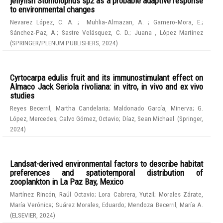
jellyfish Stomolophus sp2 as a probable adaptive response
to environmental changes
Nevarez López, C. A.
;
Muhlia‑Almazan, A.
;
Gamero‑Mora, E.
;
Sánchez‑Paz, A.
;
Sastre Velásquez, C. D.
;
Juana , López Martinez
(
SPRINGER/PLENUM PUBLISHERS
,
2024
)
Cyrtocarpa edulis fruit and its immunostimulant effect on
Almaco Jack Seriola rivoliana: in vitro, in vivo and ex vivo
studies
Reyes Becerril, Martha Candelaria
;
Maldonado García, Minerva
;
G.
López, Mercedes
;
Calvo Gómez, Octavio
;
Díaz, Sean Michael
(
Springer
,
2024
)
Landsat-derived environmental factors to describe habitat
preferences and spatiotemporal distribution of
zooplankton in La Paz Bay, Mexico
Martínez Rincón, Raúl Octavio
;
Lora Cabrera, Yutzil
;
Morales Zárate,
María Verónica
;
Suárez Morales, Eduardo
;
Mendoza Becerril, María A.
(
ELSEVIER
,
2024
)