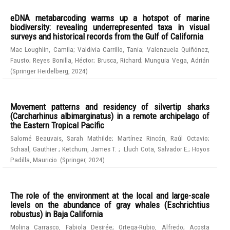
eDNA metabarcoding warms up a hotspot of marine
biodiversity: revealing underrepresented taxa in visual
surveys and historical records from the Gulf of California
Mac Loughlin, Camila
;
Valdivia Carrillo, Tania
;
Valenzuela Quiñónez,
Fausto
;
Reyes Bonilla, Héctor
;
Brusca, Richard
;
Munguia Vega, Adrián
(
Springer Heidelberg
,
2024
)
Movement patterns and residency of silvertip sharks
(Carcharhinus albimarginatus) in a remote archipelago of
the Eastern Tropical Pacific
Salomé Beauvais, Sarah Mathilde
;
Martínez Rincón, Raúl Octavio
;
Schaal, Gauthier
;
Ketchum, James T.
;
Lluch Cota, Salvador E.
;
Hoyos
Padilla, Mauricio
(
Springer
,
2024
)
The role of the environment at the local and large-scale
levels on the abundance of gray whales (Eschrichtius
robustus) in Baja California
Molina Carrasco, Fabiola Desirée
;
Ortega-Rubio, Alfredo
;
Acosta