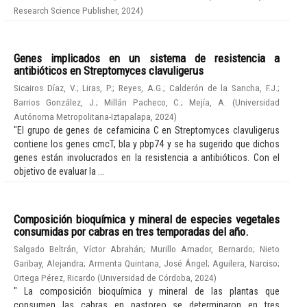
Research Science Publisher
,
2024
)
Genes implicados en un sistema de resistencia a
antibióticos en Streptomyces clavuligerus
Sicairos Díaz, V.
;
Liras, P.
;
Reyes, A.G.
;
Calderón de la Sancha, F.J.
;
Barrios González, J.
;
Millán Pacheco, C.
;
Mejía, A.
(
Universidad
Autónoma Metropolitana-Iztapalapa
,
2024
)
"El grupo de genes de cefamicina C en Streptomyces clavuligerus
contiene los genes cmcT, bla y pbp74 y se ha sugerido que dichos
genes están involucrados en la resistencia a antibióticos. Con el
objetivo de evaluar la ...
Composición bioquímica y mineral de especies vegetales
consumidas por cabras en tres temporadas del año.
Salgado Beltrán, Víctor Abrahán
;
Murillo Amador, Bernardo
;
Nieto
Garibay, Alejandra
;
Armenta Quintana, José Ángel
;
Aguilera, Narciso
;
Ortega Pérez, Ricardo
(
Universidad de Córdoba
,
2024
)
" La composición bioquímica y mineral de las plantas que
consumen las cabras en pastoreo se determinaron en tres