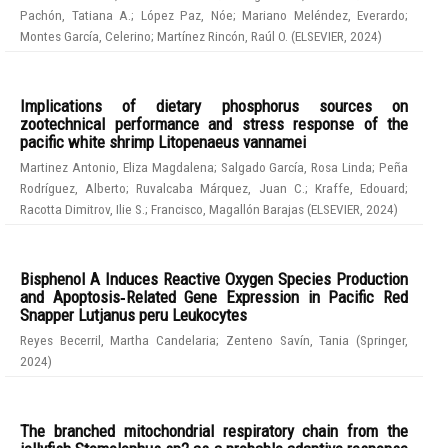
Pachón, Tatiana A.
;
López Paz, Nóe
;
Mariano Meléndez, Everardo
;
Montes García, Celerino
;
Martínez Rincón, Raúl O.
(
ELSEVIER
,
2024
)
Implications of dietary phosphorus sources on
zootechnical performance and stress response of the
pacific white shrimp Litopenaeus vannamei
Martinez Antonio, Eliza Magdalena
;
Salgado García, Rosa Linda
;
Peña
Rodríguez, Alberto
;
Ruvalcaba Márquez, Juan C.
;
Kraffe, Edouard
;
Racotta Dimitrov, Ilie S.
;
Francisco, Magallón Barajas
(
ELSEVIER
,
2024
)
Bisphenol A Induces Reactive Oxygen Species Production
and Apoptosis‑Related Gene Expression in Pacific Red
Snapper Lutjanus peru Leukocytes
Reyes Becerril, Martha Candelaria
;
Zenteno Savín, Tania
(
Springer
,
2024
)
The branched mitochondrial respiratory chain from the