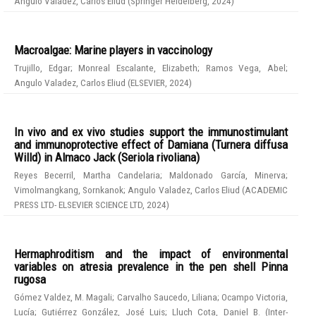
Angulo Valadez, Carlos Eliud
(
Springer Heidelberg
,
2024
)
Macroalgae: Marine players in vaccinology
Trujillo, Edgar
;
Monreal Escalante, Elizabeth
;
Ramos Vega, Abel
;
Angulo Valadez, Carlos Eliud
(
ELSEVIER
,
2024
)
In vivo and ex vivo studies support the immunostimulant
and immunoprotective effect of Damiana (Turnera diffusa
Willd) in Almaco Jack (Seriola rivoliana)
Reyes Becerril, Martha Candelaria
;
Maldonado García, Minerva
;
Vimolmangkang, Sornkanok
;
Angulo Valadez, Carlos Eliud
(
ACADEMIC
PRESS LTD- ELSEVIER SCIENCE LTD
,
2024
)
Hermaphroditism and the impact of environmental
variables on atresia prevalence in the pen shell Pinna
rugosa
Gómez Valdez, M. Magali
;
Carvalho Saucedo, Liliana
;
Ocampo Victoria,
Lucía
;
Gutiérrez González, José Luis
;
Lluch Cota, Daniel B.
(
Inter-