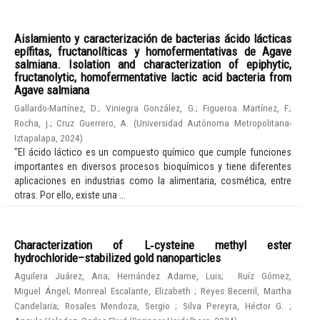
Aislamiento y caracterización de bacterias ácido lácticas
epífitas, fructanolíticas y homofermentativas de Agave
salmiana. Isolation and characterization of epiphytic,
fructanolytic, homofermentative lactic acid bacteria from
Agave salmiana
Gallardo-Martínez, D.
;
Viniegra González, G.
;
Figueroa Martínez, F.
;
Rocha, j.
;
Cruz Guerrero, A.
(
Universidad Autónoma Metropolitana-
Iztapalapa
,
2024
)
"El ácido láctico es un compuesto químico que cumple funciones
importantes en diversos procesos bioquímicos y tiene diferentes
aplicaciones en industrias como la alimentaria, cosmética, entre
otras. Por ello, existe una ...
Characterization of L‑cysteine methyl ester
hydrochloride–stabilized gold nanoparticles
Aguilera Juárez, Ana
;
Hernández Adame, Luis
;
Ruíz Gómez,
Miguel Ángel
;
Monreal Escalante, Elizabeth
;
Reyes Becerril, Martha
Candelaria
;
Rosales Mendoza, Sergio
;
Silva Pereyra, Héctor G.
;