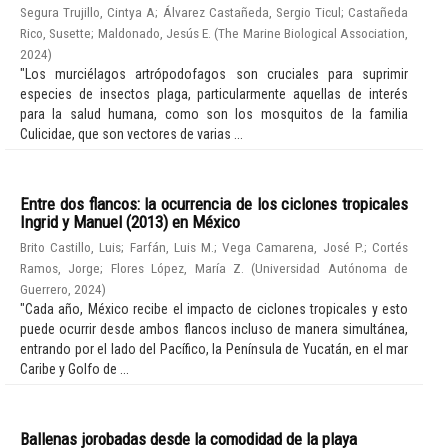
Segura Trujillo, Cintya A
;
Álvarez Castañeda, Sergio Ticul
;
Castañeda
Rico, Susette
;
Maldonado, Jesús E.
(
The Marine Biological Association
,
2024
)
"Los murciélagos artrópodofagos son cruciales para suprimir
especies de insectos plaga, particularmente aquellas de interés
para la salud humana, como son los mosquitos de la familia
Culicidae, que son vectores de varias ...
Entre dos flancos: la ocurrencia de los ciclones tropicales
Ingrid y Manuel (2013) en México
Brito Castillo, Luis
;
Farfán, Luis M.
;
Vega Camarena, José P.
;
Cortés
Ramos, Jorge
;
Flores López, María Z.
(
Universidad Autónoma de
Guerrero
,
2024
)
"Cada año, México recibe el impacto de ciclones tropicales y esto
puede ocurrir desde ambos flancos incluso de manera simultánea,
entrando por el lado del Pacífico, la Península de Yucatán, en el mar
Caribe y Golfo de ...
Ballenas jorobadas desde la comodidad de la playa