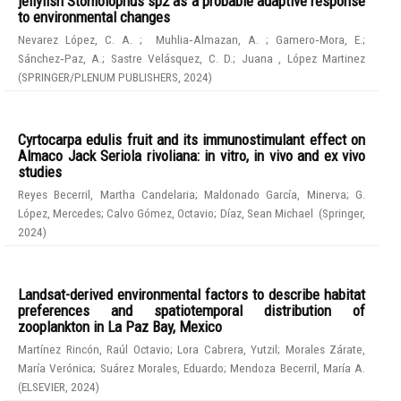
jellyfish Stomolophus sp2 as a probable adaptive response
to environmental changes
Nevarez López, C. A.
;
Muhlia‑Almazan, A.
;
Gamero‑Mora, E.
;
Sánchez‑Paz, A.
;
Sastre Velásquez, C. D.
;
Juana , López Martinez
(
SPRINGER/PLENUM PUBLISHERS
,
2024
)
Cyrtocarpa edulis fruit and its immunostimulant effect on
Almaco Jack Seriola rivoliana: in vitro, in vivo and ex vivo
studies
Reyes Becerril, Martha Candelaria
;
Maldonado García, Minerva
;
G.
López, Mercedes
;
Calvo Gómez, Octavio
;
Díaz, Sean Michael
(
Springer
,
2024
)
Landsat-derived environmental factors to describe habitat
preferences and spatiotemporal distribution of
zooplankton in La Paz Bay, Mexico
Martínez Rincón, Raúl Octavio
;
Lora Cabrera, Yutzil
;
Morales Zárate,
María Verónica
;
Suárez Morales, Eduardo
;
Mendoza Becerril, María A.
(
ELSEVIER
,
2024
)