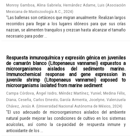
Monroy Gamboa, Alina Gabriela
;
Hernández Adame, Luis
(
Asociación
Mexicana de Mastozoología A.C.
,
2024
)
"Las ballenas son cetáceos que migran anualmente. Realizan largos
recorridos para llegar a los lugares idóneos para que sus crías
nazcan, se alimenten tranquilos y crezcan hasta alcanzar el tamaño
necesario para poder ...
Respuesta inmunoquímica y expresión génica en juveniles
de camarón blanco (Litopenaeus vannamei) expuestos a
microorganismos aislados del sedimento marino.
Immunochemical response and gene expression in
juvenile shrimp (Litopenaeus vannamei) exposed to
microorganisms isolated from marine sediment
Campa Córdova, Ángel Isidro
;
Méndez Martínez, Yuniel
;
Medina Félix,
Diana
;
Ceseña, Carlos Ernesto
;
García Armenta, Jocelyne
;
Valenzuela
Chávez, Jesús A.
(
Universidad Nacional Autónoma de México
,
2024
)
"El uso adecuado de microorganismos aislados del ambiente
natural puede mejorar las condiciones de cultivo en los sistemas
acuícolas, así como la ca-pacidad de respuesta inmune y
antioxidante de los ...