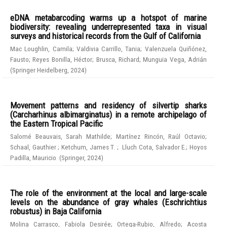
eDNA metabarcoding warms up a hotspot of marine
biodiversity: revealing underrepresented taxa in visual
surveys and historical records from the Gulf of California
Mac Loughlin, Camila
;
Valdivia Carrillo, Tania
;
Valenzuela Quiñónez,
Fausto
;
Reyes Bonilla, Héctor
;
Brusca, Richard
;
Munguia Vega, Adrián
(
Springer Heidelberg
,
2024
)
Movement patterns and residency of silvertip sharks
(Carcharhinus albimarginatus) in a remote archipelago of
the Eastern Tropical Pacific
Salomé Beauvais, Sarah Mathilde
;
Martínez Rincón, Raúl Octavio
;
Schaal, Gauthier
;
Ketchum, James T.
;
Lluch Cota, Salvador E.
;
Hoyos
Padilla, Mauricio
(
Springer
,
2024
)
The role of the environment at the local and large-scale
levels on the abundance of gray whales (Eschrichtius
robustus) in Baja California
Molina Carrasco, Fabiola Desirée
;
Ortega-Rubio, Alfredo
;
Acosta