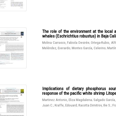
The role of the environment at the local 
whales (Eschrichtius robustus) in Baja Cali
Molina Carrasco, Fabiola Desirée
;
Ortega-Rubio, Al
Meléndez, Everardo
;
Montes García, Celerino
;
Martín
Implications of dietary phosphorus sou
response of the pacific white shrimp Lito
Martinez Antonio, Eliza Magdalena
;
Salgado García,
Juan C.
;
Kraffe, Edouard
;
Racotta Dimitrov, Ilie S.
;
Fr