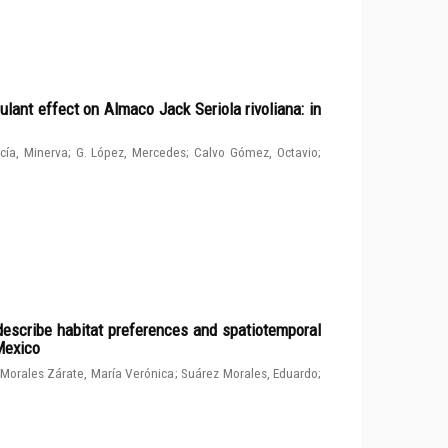
ulant effect on Almaco Jack Seriola rivoliana: in
cía, Minerva
;
G. López, Mercedes
;
Calvo Gómez, Octavio
;
describe habitat preferences and spatiotemporal
 Mexico
Morales Zárate, María Verónica
;
Suárez Morales, Eduardo
;