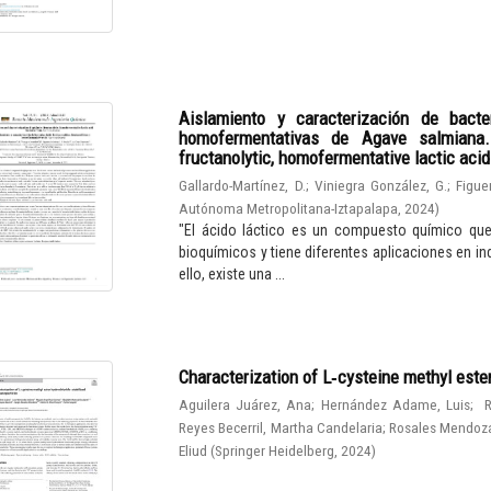
Aislamiento y caracterización de bacter
homofermentativas de Agave salmiana. I
fructanolytic, homofermentative lactic aci
Gallardo-Martínez, D.
;
Viniegra González, G.
;
Figue
Autónoma Metropolitana-Iztapalapa
,
2024
)
"El ácido láctico es un compuesto químico qu
bioquímicos y tiene diferentes aplicaciones en in
ello, existe una ...
Characterization of L‑cysteine methyl este
Aguilera Juárez, Ana
;
Hernández Adame, Luis
;
R
Reyes Becerril, Martha Candelaria
;
Rosales Mendoza
Eliud
(
Springer Heidelberg
,
2024
)