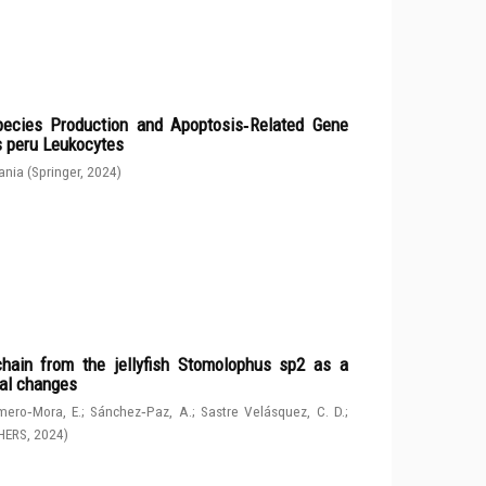
ecies Production and Apoptosis‑Related Gene
s peru Leukocytes
ania
(
Springer
,
2024
)
chain from the jellyfish Stomolophus sp2 as a
tal changes
ero‑Mora, E.
;
Sánchez‑Paz, A.
;
Sastre Velásquez, C. D.
;
HERS
,
2024
)