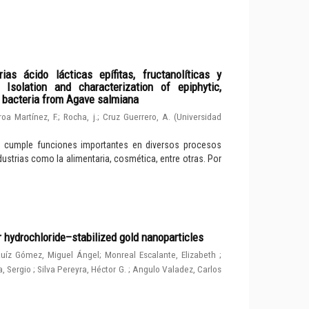
ias ácido lácticas epífitas, fructanolíticas y
solation and characterization of epiphytic,
d bacteria from Agave salmiana
roa Martínez, F.
;
Rocha, j.
;
Cruz Guerrero, A.
(
Universidad
e cumple funciones importantes en diversos procesos
dustrias como la alimentaria, cosmética, entre otras. Por
r hydrochloride–stabilized gold nanoparticles
uíz Gómez, Miguel Ángel
;
Monreal Escalante, Elizabeth
;
, Sergio
;
Silva Pereyra, Héctor G.
;
Angulo Valadez, Carlos