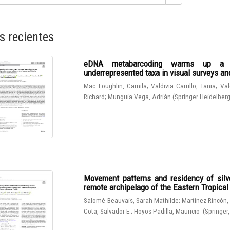
s recientes
eDNA metabarcoding warms up a hot
underrepresented taxa in visual surveys and
Mac Loughlin, Camila
;
Valdivia Carrillo, Tania
;
Val
Richard
;
Munguia Vega, Adrián
(
Springer Heidelber
Movement patterns and residency of silve
remote archipelago of the Eastern Tropical
Salomé Beauvais, Sarah Mathilde
;
Martínez Rincón,
Cota, Salvador E.
;
Hoyos Padilla, Mauricio
(
Springer