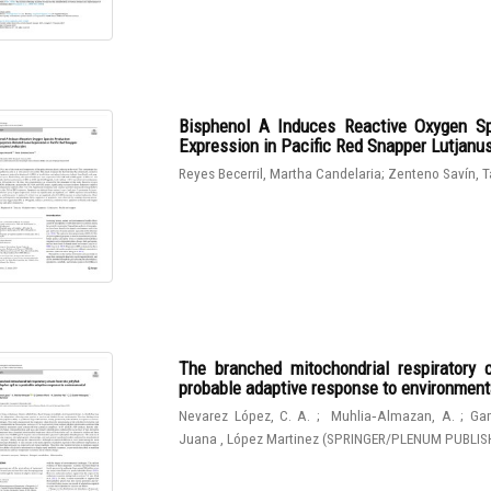
Bisphenol A Induces Reactive Oxygen Sp
Expression in Pacific Red Snapper Lutjanu
Reyes Becerril, Martha Candelaria
;
Zenteno Savín, T
The branched mitochondrial respiratory 
probable adaptive response to environmen
Nevarez López, C. A.
;
Muhlia‑Almazan, A.
;
Gam
Juana , López Martinez
(
SPRINGER/PLENUM PUBLIS