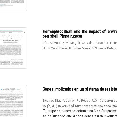
Hermaphroditism and the impact of enviro
pen shell Pinna rugosa
Gómez Valdez, M. Magali
;
Carvalho Saucedo, Lilia
Lluch Cota, Daniel B.
(
Inter-Research Science Publis
Genes implicados en un sistema de resiste
Sicairos Díaz, V.
;
Liras, P.
;
Reyes, A.G.
;
Calderón de
Mejía, A.
(
Universidad Autónoma Metropolitana-Izt
"El grupo de genes de cefamicina C en Streptomy
se ha sugerido que dichos genes están involucrad