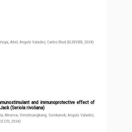
Vega, Abel
;
Angulo Valadez, Carlos Eliud
(
ELSEVIER
,
2024
)
immunostimulant and immunoprotective effect of
ack (Seriola rivoliana)
a, Minerva
;
Vimolmangkang, Sornkanok
;
Angulo Valadez,
CE LTD
,
2024
)