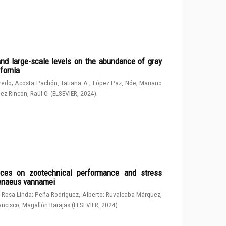
and large-scale levels on the abundance of gray
fornia
fredo
;
Acosta Pachón, Tatiana A.
;
López Paz, Nóe
;
Mariano
ez Rincón, Raúl O.
(
ELSEVIER
,
2024
)
rces on zootechnical performance and stress
penaeus vannamei
 Rosa Linda
;
Peña Rodríguez, Alberto
;
Ruvalcaba Márquez,
ancisco, Magallón Barajas
(
ELSEVIER
,
2024
)