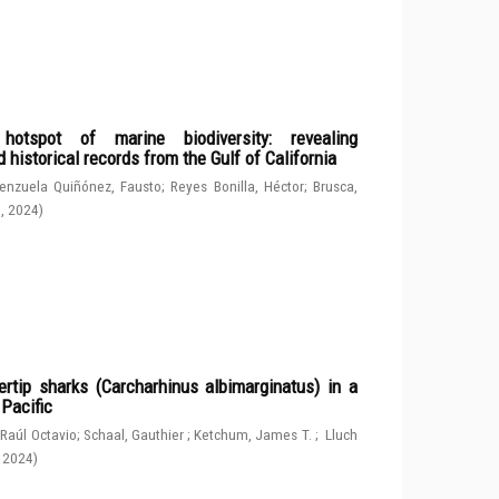
spot of marine biodiversity: revealing
 historical records from the Gulf of California
enzuela Quiñónez, Fausto
;
Reyes Bonilla, Héctor
;
Brusca,
g
,
2024
)
rtip sharks (Carcharhinus albimarginatus) in a
 Pacific
 Raúl Octavio
;
Schaal, Gauthier
;
Ketchum, James T.
;
Lluch
,
2024
)