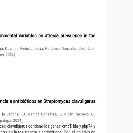
nmental variables on atresia prevalence in the
na
;
Ocampo Victoria, Lucía
;
Gutiérrez González, José Luis
;
her
,
2024
)
ncia a antibióticos en Streptomyces clavuligerus
 la Sancha, F.J.
;
Barrios González, J.
;
Millán Pacheco, C.
;
apalapa
,
2024
)
ces clavuligerus contiene los genes cmcT, bla y pbp74 y
os en la resistencia a antibióticos. Con el objetivo de