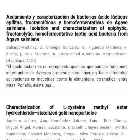
Aislamiento y caracterización de bacterias ácido lácticas
epífitas, fructanolíticas y homofermentativas de Agave
salmiana. Isolation and characterization of epiphytic,
fructanolytic, homofermentative lactic acid bacteria from
Agave salmiana
Gallardo-Martínez, D.
;
Viniegra González, G.
;
Figueroa Martínez, F.
;
Rocha, j.
;
Cruz Guerrero, A.
(
Universidad Autónoma Metropolitana-
Iztapalapa
,
2024
)
"El ácido láctico es un compuesto químico que cumple funciones
importantes en diversos procesos bioquímicos y tiene diferentes
aplicaciones en industrias como la alimentaria, cosmética, entre
otras. Por ello, existe una ...
Characterization of L‑cysteine methyl ester
hydrochloride–stabilized gold nanoparticles
Aguilera Juárez, Ana
;
Hernández Adame, Luis
;
Ruíz Gómez,
Miguel Ángel
;
Monreal Escalante, Elizabeth
;
Reyes Becerril, Martha
Candelaria
;
Rosales Mendoza, Sergio
;
Silva Pereyra, Héctor G.
;