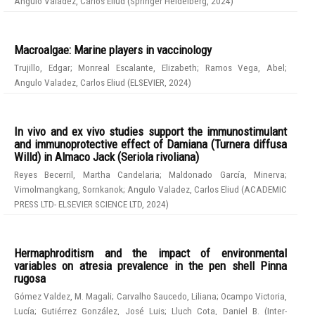
Angulo Valadez, Carlos Eliud
(
Springer Heidelberg
,
2024
)
Macroalgae: Marine players in vaccinology
Trujillo, Edgar
;
Monreal Escalante, Elizabeth
;
Ramos Vega, Abel
;
Angulo Valadez, Carlos Eliud
(
ELSEVIER
,
2024
)
In vivo and ex vivo studies support the immunostimulant
and immunoprotective effect of Damiana (Turnera diffusa
Willd) in Almaco Jack (Seriola rivoliana)
Reyes Becerril, Martha Candelaria
;
Maldonado García, Minerva
;
Vimolmangkang, Sornkanok
;
Angulo Valadez, Carlos Eliud
(
ACADEMIC
PRESS LTD- ELSEVIER SCIENCE LTD
,
2024
)
Hermaphroditism and the impact of environmental
variables on atresia prevalence in the pen shell Pinna
rugosa
Gómez Valdez, M. Magali
;
Carvalho Saucedo, Liliana
;
Ocampo Victoria,
Lucía
;
Gutiérrez González, José Luis
;
Lluch Cota, Daniel B.
(
Inter-