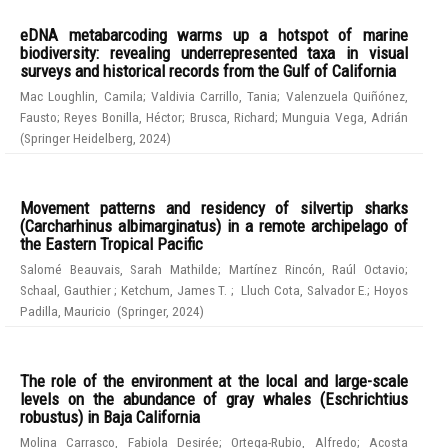
eDNA metabarcoding warms up a hotspot of marine
biodiversity: revealing underrepresented taxa in visual
surveys and historical records from the Gulf of California
Mac Loughlin, Camila
;
Valdivia Carrillo, Tania
;
Valenzuela Quiñónez,
Fausto
;
Reyes Bonilla, Héctor
;
Brusca, Richard
;
Munguia Vega, Adrián
(
Springer Heidelberg
,
2024
)
Movement patterns and residency of silvertip sharks
(Carcharhinus albimarginatus) in a remote archipelago of
the Eastern Tropical Pacific
Salomé Beauvais, Sarah Mathilde
;
Martínez Rincón, Raúl Octavio
;
Schaal, Gauthier
;
Ketchum, James T.
;
Lluch Cota, Salvador E.
;
Hoyos
Padilla, Mauricio
(
Springer
,
2024
)
The role of the environment at the local and large-scale
levels on the abundance of gray whales (Eschrichtius
robustus) in Baja California
Molina Carrasco, Fabiola Desirée
;
Ortega-Rubio, Alfredo
;
Acosta