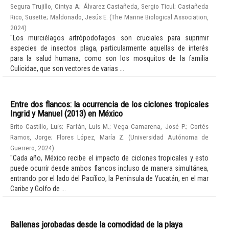
Segura Trujillo, Cintya A
;
Álvarez Castañeda, Sergio Ticul
;
Castañeda
Rico, Susette
;
Maldonado, Jesús E.
(
The Marine Biological Association
,
2024
)
"Los murciélagos artrópodofagos son cruciales para suprimir
especies de insectos plaga, particularmente aquellas de interés
para la salud humana, como son los mosquitos de la familia
Culicidae, que son vectores de varias ...
Entre dos flancos: la ocurrencia de los ciclones tropicales
Ingrid y Manuel (2013) en México
Brito Castillo, Luis
;
Farfán, Luis M.
;
Vega Camarena, José P.
;
Cortés
Ramos, Jorge
;
Flores López, María Z.
(
Universidad Autónoma de
Guerrero
,
2024
)
"Cada año, México recibe el impacto de ciclones tropicales y esto
puede ocurrir desde ambos flancos incluso de manera simultánea,
entrando por el lado del Pacífico, la Península de Yucatán, en el mar
Caribe y Golfo de ...
Ballenas jorobadas desde la comodidad de la playa