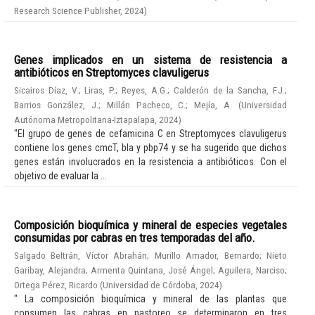
Research Science Publisher
,
2024
)
Genes implicados en un sistema de resistencia a
antibióticos en Streptomyces clavuligerus
Sicairos Díaz, V.
;
Liras, P.
;
Reyes, A.G.
;
Calderón de la Sancha, F.J.
;
Barrios González, J.
;
Millán Pacheco, C.
;
Mejía, A.
(
Universidad
Autónoma Metropolitana-Iztapalapa
,
2024
)
"El grupo de genes de cefamicina C en Streptomyces clavuligerus
contiene los genes cmcT, bla y pbp74 y se ha sugerido que dichos
genes están involucrados en la resistencia a antibióticos. Con el
objetivo de evaluar la ...
Composición bioquímica y mineral de especies vegetales
consumidas por cabras en tres temporadas del año.
Salgado Beltrán, Víctor Abrahán
;
Murillo Amador, Bernardo
;
Nieto
Garibay, Alejandra
;
Armenta Quintana, José Ángel
;
Aguilera, Narciso
;
Ortega Pérez, Ricardo
(
Universidad de Córdoba
,
2024
)
" La composición bioquímica y mineral de las plantas que
consumen las cabras en pastoreo se determinaron en tres