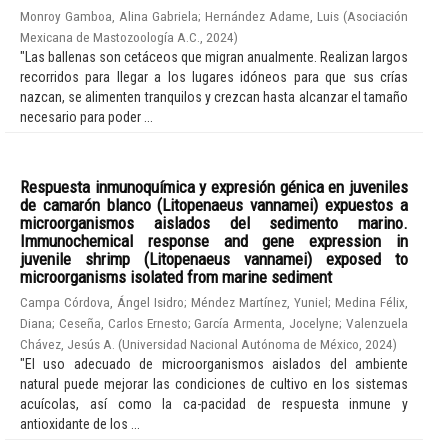
Monroy Gamboa, Alina Gabriela
;
Hernández Adame, Luis
(
Asociación
Mexicana de Mastozoología A.C.
,
2024
)
"Las ballenas son cetáceos que migran anualmente. Realizan largos
recorridos para llegar a los lugares idóneos para que sus crías
nazcan, se alimenten tranquilos y crezcan hasta alcanzar el tamaño
necesario para poder ...
Respuesta inmunoquímica y expresión génica en juveniles
de camarón blanco (Litopenaeus vannamei) expuestos a
microorganismos aislados del sedimento marino.
Immunochemical response and gene expression in
juvenile shrimp (Litopenaeus vannamei) exposed to
microorganisms isolated from marine sediment
Campa Córdova, Ángel Isidro
;
Méndez Martínez, Yuniel
;
Medina Félix,
Diana
;
Ceseña, Carlos Ernesto
;
García Armenta, Jocelyne
;
Valenzuela
Chávez, Jesús A.
(
Universidad Nacional Autónoma de México
,
2024
)
"El uso adecuado de microorganismos aislados del ambiente
natural puede mejorar las condiciones de cultivo en los sistemas
acuícolas, así como la ca-pacidad de respuesta inmune y
antioxidante de los ...