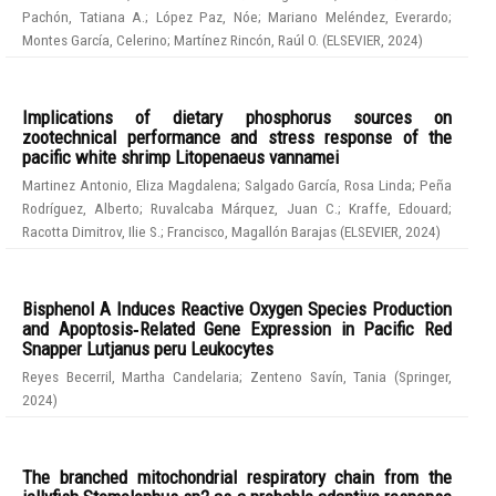
Pachón, Tatiana A.
;
López Paz, Nóe
;
Mariano Meléndez, Everardo
;
Montes García, Celerino
;
Martínez Rincón, Raúl O.
(
ELSEVIER
,
2024
)
Implications of dietary phosphorus sources on
zootechnical performance and stress response of the
pacific white shrimp Litopenaeus vannamei
Martinez Antonio, Eliza Magdalena
;
Salgado García, Rosa Linda
;
Peña
Rodríguez, Alberto
;
Ruvalcaba Márquez, Juan C.
;
Kraffe, Edouard
;
Racotta Dimitrov, Ilie S.
;
Francisco, Magallón Barajas
(
ELSEVIER
,
2024
)
Bisphenol A Induces Reactive Oxygen Species Production
and Apoptosis‑Related Gene Expression in Pacific Red
Snapper Lutjanus peru Leukocytes
Reyes Becerril, Martha Candelaria
;
Zenteno Savín, Tania
(
Springer
,
2024
)
The branched mitochondrial respiratory chain from the