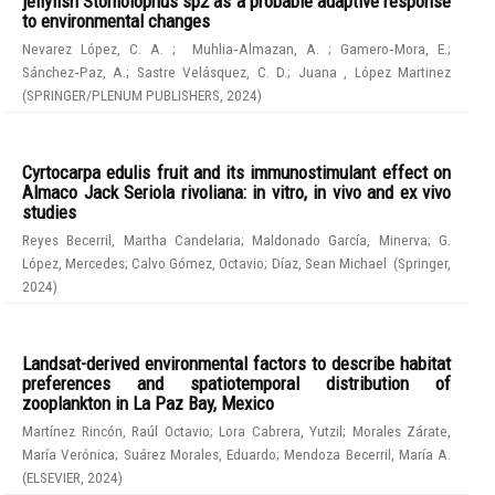
jellyfish Stomolophus sp2 as a probable adaptive response
to environmental changes
Nevarez López, C. A.
;
Muhlia‑Almazan, A.
;
Gamero‑Mora, E.
;
Sánchez‑Paz, A.
;
Sastre Velásquez, C. D.
;
Juana , López Martinez
(
SPRINGER/PLENUM PUBLISHERS
,
2024
)
Cyrtocarpa edulis fruit and its immunostimulant effect on
Almaco Jack Seriola rivoliana: in vitro, in vivo and ex vivo
studies
Reyes Becerril, Martha Candelaria
;
Maldonado García, Minerva
;
G.
López, Mercedes
;
Calvo Gómez, Octavio
;
Díaz, Sean Michael
(
Springer
,
2024
)
Landsat-derived environmental factors to describe habitat
preferences and spatiotemporal distribution of
zooplankton in La Paz Bay, Mexico
Martínez Rincón, Raúl Octavio
;
Lora Cabrera, Yutzil
;
Morales Zárate,
María Verónica
;
Suárez Morales, Eduardo
;
Mendoza Becerril, María A.
(
ELSEVIER
,
2024
)