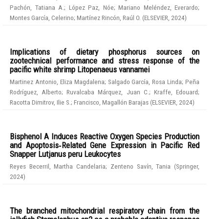
Pachón, Tatiana A.
;
López Paz, Nóe
;
Mariano Meléndez, Everardo
;
Montes García, Celerino
;
Martínez Rincón, Raúl O.
(
ELSEVIER
,
2024
)
Implications of dietary phosphorus sources on
zootechnical performance and stress response of the
pacific white shrimp Litopenaeus vannamei
Martinez Antonio, Eliza Magdalena
;
Salgado García, Rosa Linda
;
Peña
Rodríguez, Alberto
;
Ruvalcaba Márquez, Juan C.
;
Kraffe, Edouard
;
Racotta Dimitrov, Ilie S.
;
Francisco, Magallón Barajas
(
ELSEVIER
,
2024
)
Bisphenol A Induces Reactive Oxygen Species Production
and Apoptosis‑Related Gene Expression in Pacific Red
Snapper Lutjanus peru Leukocytes
Reyes Becerril, Martha Candelaria
;
Zenteno Savín, Tania
(
Springer
,
2024
)
The branched mitochondrial respiratory chain from the