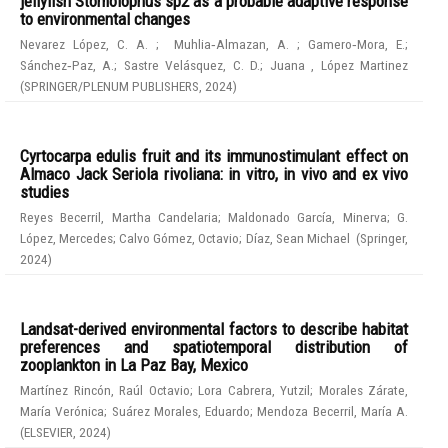
jellyfish Stomolophus sp2 as a probable adaptive response
to environmental changes
Nevarez López, C. A.
;
Muhlia‑Almazan, A.
;
Gamero‑Mora, E.
;
Sánchez‑Paz, A.
;
Sastre Velásquez, C. D.
;
Juana , López Martinez
(
SPRINGER/PLENUM PUBLISHERS
,
2024
)
Cyrtocarpa edulis fruit and its immunostimulant effect on
Almaco Jack Seriola rivoliana: in vitro, in vivo and ex vivo
studies
Reyes Becerril, Martha Candelaria
;
Maldonado García, Minerva
;
G.
López, Mercedes
;
Calvo Gómez, Octavio
;
Díaz, Sean Michael
(
Springer
,
2024
)
Landsat-derived environmental factors to describe habitat
preferences and spatiotemporal distribution of
zooplankton in La Paz Bay, Mexico
Martínez Rincón, Raúl Octavio
;
Lora Cabrera, Yutzil
;
Morales Zárate,
María Verónica
;
Suárez Morales, Eduardo
;
Mendoza Becerril, María A.
(
ELSEVIER
,
2024
)