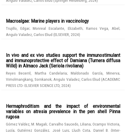
Angulo Valadez, Carlos Eliud
(
Springer Heidelberg
,
2024
)
Macroalgae: Marine players in vaccinology
Trujillo, Edgar
;
Monreal Escalante, Elizabeth
;
Ramos Vega, Abel
;
Angulo Valadez, Carlos Eliud
(
ELSEVIER
,
2024
)
In vivo and ex vivo studies support the immunostimulant
and immunoprotective effect of Damiana (Turnera diffusa
Willd) in Almaco Jack (Seriola rivoliana)
Reyes Becerril, Martha Candelaria
;
Maldonado García, Minerva
;
Vimolmangkang, Sornkanok
;
Angulo Valadez, Carlos Eliud
(
ACADEMIC
PRESS LTD- ELSEVIER SCIENCE LTD
,
2024
)
Hermaphroditism and the impact of environmental
variables on atresia prevalence in the pen shell Pinna
rugosa
Gómez Valdez, M. Magali
;
Carvalho Saucedo, Liliana
;
Ocampo Victoria,
Lucía
;
Gutiérrez González, José Luis
;
Lluch Cota, Daniel B.
(
Inter-