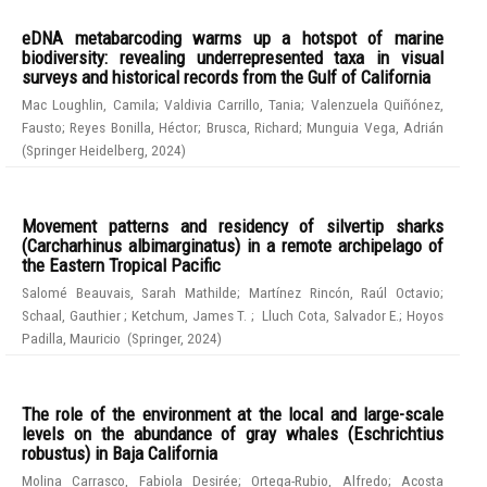
eDNA metabarcoding warms up a hotspot of marine
biodiversity: revealing underrepresented taxa in visual
surveys and historical records from the Gulf of California
Mac Loughlin, Camila
;
Valdivia Carrillo, Tania
;
Valenzuela Quiñónez,
Fausto
;
Reyes Bonilla, Héctor
;
Brusca, Richard
;
Munguia Vega, Adrián
(
Springer Heidelberg
,
2024
)
Movement patterns and residency of silvertip sharks
(Carcharhinus albimarginatus) in a remote archipelago of
the Eastern Tropical Pacific
Salomé Beauvais, Sarah Mathilde
;
Martínez Rincón, Raúl Octavio
;
Schaal, Gauthier
;
Ketchum, James T.
;
Lluch Cota, Salvador E.
;
Hoyos
Padilla, Mauricio
(
Springer
,
2024
)
The role of the environment at the local and large-scale
levels on the abundance of gray whales (Eschrichtius
robustus) in Baja California
Molina Carrasco, Fabiola Desirée
;
Ortega-Rubio, Alfredo
;
Acosta