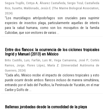
Segura Trujillo, Cintya A
;
Álvarez Castañeda, Sergio Ticul
;
Castañeda
Rico, Susette
;
Maldonado, Jesús E.
(
The Marine Biological Association
,
2024
)
"Los murciélagos artrópodofagos son cruciales para suprimir
especies de insectos plaga, particularmente aquellas de interés
para la salud humana, como son los mosquitos de la familia
Culicidae, que son vectores de varias ...
Entre dos flancos: la ocurrencia de los ciclones tropicales
Ingrid y Manuel (2013) en México
Brito Castillo, Luis
;
Farfán, Luis M.
;
Vega Camarena, José P.
;
Cortés
Ramos, Jorge
;
Flores López, María Z.
(
Universidad Autónoma de
Guerrero
,
2024
)
"Cada año, México recibe el impacto de ciclones tropicales y esto
puede ocurrir desde ambos flancos incluso de manera simultánea,
entrando por el lado del Pacífico, la Península de Yucatán, en el mar
Caribe y Golfo de ...
Ballenas jorobadas desde la comodidad de la playa