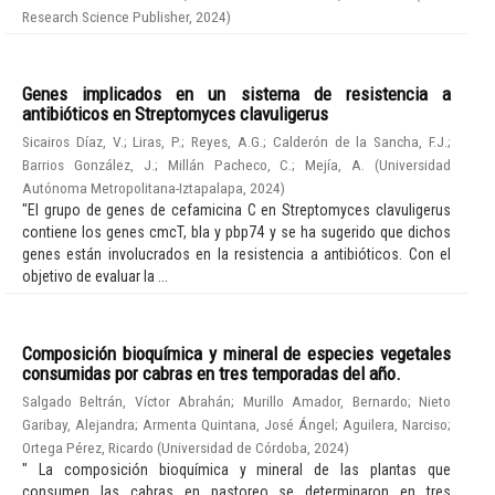
Research Science Publisher
,
2024
)
Genes implicados en un sistema de resistencia a
antibióticos en Streptomyces clavuligerus
Sicairos Díaz, V.
;
Liras, P.
;
Reyes, A.G.
;
Calderón de la Sancha, F.J.
;
Barrios González, J.
;
Millán Pacheco, C.
;
Mejía, A.
(
Universidad
Autónoma Metropolitana-Iztapalapa
,
2024
)
"El grupo de genes de cefamicina C en Streptomyces clavuligerus
contiene los genes cmcT, bla y pbp74 y se ha sugerido que dichos
genes están involucrados en la resistencia a antibióticos. Con el
objetivo de evaluar la ...
Composición bioquímica y mineral de especies vegetales
consumidas por cabras en tres temporadas del año.
Salgado Beltrán, Víctor Abrahán
;
Murillo Amador, Bernardo
;
Nieto
Garibay, Alejandra
;
Armenta Quintana, José Ángel
;
Aguilera, Narciso
;
Ortega Pérez, Ricardo
(
Universidad de Córdoba
,
2024
)
" La composición bioquímica y mineral de las plantas que
consumen las cabras en pastoreo se determinaron en tres