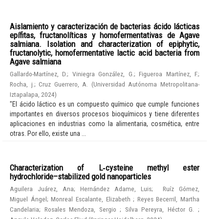
Aislamiento y caracterización de bacterias ácido lácticas
epífitas, fructanolíticas y homofermentativas de Agave
salmiana. Isolation and characterization of epiphytic,
fructanolytic, homofermentative lactic acid bacteria from
Agave salmiana
Gallardo-Martínez, D.
;
Viniegra González, G.
;
Figueroa Martínez, F.
;
Rocha, j.
;
Cruz Guerrero, A.
(
Universidad Autónoma Metropolitana-
Iztapalapa
,
2024
)
"El ácido láctico es un compuesto químico que cumple funciones
importantes en diversos procesos bioquímicos y tiene diferentes
aplicaciones en industrias como la alimentaria, cosmética, entre
otras. Por ello, existe una ...
Characterization of L‑cysteine methyl ester
hydrochloride–stabilized gold nanoparticles
Aguilera Juárez, Ana
;
Hernández Adame, Luis
;
Ruíz Gómez,
Miguel Ángel
;
Monreal Escalante, Elizabeth
;
Reyes Becerril, Martha
Candelaria
;
Rosales Mendoza, Sergio
;
Silva Pereyra, Héctor G.
;