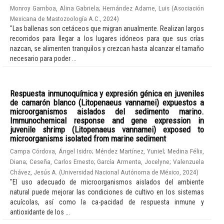
Monroy Gamboa, Alina Gabriela
;
Hernández Adame, Luis
(
Asociación
Mexicana de Mastozoología A.C.
,
2024
)
"Las ballenas son cetáceos que migran anualmente. Realizan largos
recorridos para llegar a los lugares idóneos para que sus crías
nazcan, se alimenten tranquilos y crezcan hasta alcanzar el tamaño
necesario para poder ...
Respuesta inmunoquímica y expresión génica en juveniles
de camarón blanco (Litopenaeus vannamei) expuestos a
microorganismos aislados del sedimento marino.
Immunochemical response and gene expression in
juvenile shrimp (Litopenaeus vannamei) exposed to
microorganisms isolated from marine sediment
Campa Córdova, Ángel Isidro
;
Méndez Martínez, Yuniel
;
Medina Félix,
Diana
;
Ceseña, Carlos Ernesto
;
García Armenta, Jocelyne
;
Valenzuela
Chávez, Jesús A.
(
Universidad Nacional Autónoma de México
,
2024
)
"El uso adecuado de microorganismos aislados del ambiente
natural puede mejorar las condiciones de cultivo en los sistemas
acuícolas, así como la ca-pacidad de respuesta inmune y
antioxidante de los ...