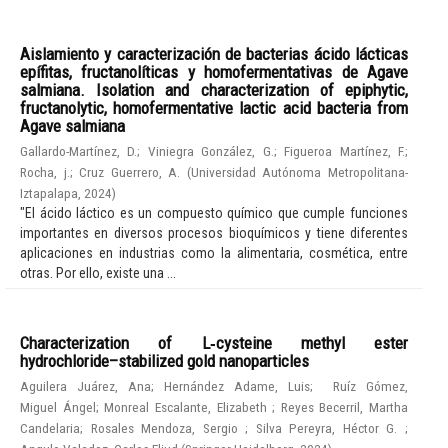
Aislamiento y caracterización de bacterias ácido lácticas
epífitas, fructanolíticas y homofermentativas de Agave
salmiana. Isolation and characterization of epiphytic,
fructanolytic, homofermentative lactic acid bacteria from
Agave salmiana
Gallardo-Martínez, D.
;
Viniegra González, G.
;
Figueroa Martínez, F.
;
Rocha, j.
;
Cruz Guerrero, A.
(
Universidad Autónoma Metropolitana-
Iztapalapa
,
2024
)
"El ácido láctico es un compuesto químico que cumple funciones
importantes en diversos procesos bioquímicos y tiene diferentes
aplicaciones en industrias como la alimentaria, cosmética, entre
otras. Por ello, existe una ...
Characterization of L‑cysteine methyl ester
hydrochloride–stabilized gold nanoparticles
Aguilera Juárez, Ana
;
Hernández Adame, Luis
;
Ruíz Gómez,
Miguel Ángel
;
Monreal Escalante, Elizabeth
;
Reyes Becerril, Martha
Candelaria
;
Rosales Mendoza, Sergio
;
Silva Pereyra, Héctor G.
;