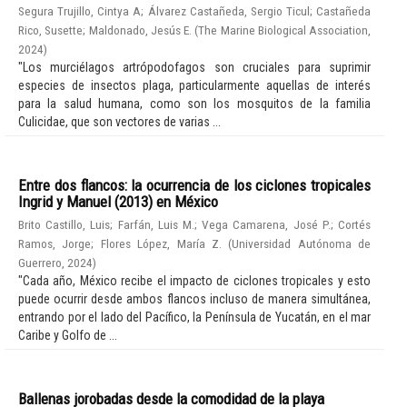
Segura Trujillo, Cintya A
;
Álvarez Castañeda, Sergio Ticul
;
Castañeda
Rico, Susette
;
Maldonado, Jesús E.
(
The Marine Biological Association
,
2024
)
"Los murciélagos artrópodofagos son cruciales para suprimir
especies de insectos plaga, particularmente aquellas de interés
para la salud humana, como son los mosquitos de la familia
Culicidae, que son vectores de varias ...
Entre dos flancos: la ocurrencia de los ciclones tropicales
Ingrid y Manuel (2013) en México
Brito Castillo, Luis
;
Farfán, Luis M.
;
Vega Camarena, José P.
;
Cortés
Ramos, Jorge
;
Flores López, María Z.
(
Universidad Autónoma de
Guerrero
,
2024
)
"Cada año, México recibe el impacto de ciclones tropicales y esto
puede ocurrir desde ambos flancos incluso de manera simultánea,
entrando por el lado del Pacífico, la Península de Yucatán, en el mar
Caribe y Golfo de ...
Ballenas jorobadas desde la comodidad de la playa