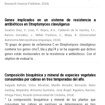
Research Science Publisher
,
2024
)
Genes implicados en un sistema de resistencia a
antibióticos en Streptomyces clavuligerus
Sicairos Díaz, V.
;
Liras, P.
;
Reyes, A.G.
;
Calderón de la Sancha, F.J.
;
Barrios González, J.
;
Millán Pacheco, C.
;
Mejía, A.
(
Universidad
Autónoma Metropolitana-Iztapalapa
,
2024
)
"El grupo de genes de cefamicina C en Streptomyces clavuligerus
contiene los genes cmcT, bla y pbp74 y se ha sugerido que dichos
genes están involucrados en la resistencia a antibióticos. Con el
objetivo de evaluar la ...
Composición bioquímica y mineral de especies vegetales
consumidas por cabras en tres temporadas del año.
Salgado Beltrán, Víctor Abrahán
;
Murillo Amador, Bernardo
;
Nieto
Garibay, Alejandra
;
Armenta Quintana, José Ángel
;
Aguilera, Narciso
;
Ortega Pérez, Ricardo
(
Universidad de Córdoba
,
2024
)
" La composición bioquímica y mineral de las plantas que
consumen las cabras en pastoreo se determinaron en tres