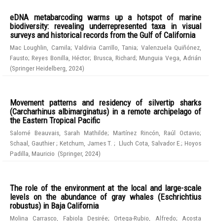
eDNA metabarcoding warms up a hotspot of marine
biodiversity: revealing underrepresented taxa in visual
surveys and historical records from the Gulf of California
Mac Loughlin, Camila
;
Valdivia Carrillo, Tania
;
Valenzuela Quiñónez,
Fausto
;
Reyes Bonilla, Héctor
;
Brusca, Richard
;
Munguia Vega, Adrián
(
Springer Heidelberg
,
2024
)
Movement patterns and residency of silvertip sharks
(Carcharhinus albimarginatus) in a remote archipelago of
the Eastern Tropical Pacific
Salomé Beauvais, Sarah Mathilde
;
Martínez Rincón, Raúl Octavio
;
Schaal, Gauthier
;
Ketchum, James T.
;
Lluch Cota, Salvador E.
;
Hoyos
Padilla, Mauricio
(
Springer
,
2024
)
The role of the environment at the local and large-scale
levels on the abundance of gray whales (Eschrichtius
robustus) in Baja California
Molina Carrasco, Fabiola Desirée
;
Ortega-Rubio, Alfredo
;
Acosta