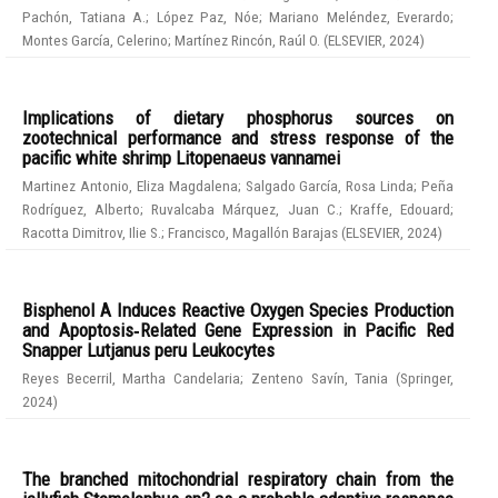
Pachón, Tatiana A.
;
López Paz, Nóe
;
Mariano Meléndez, Everardo
;
Montes García, Celerino
;
Martínez Rincón, Raúl O.
(
ELSEVIER
,
2024
)
Implications of dietary phosphorus sources on
zootechnical performance and stress response of the
pacific white shrimp Litopenaeus vannamei
Martinez Antonio, Eliza Magdalena
;
Salgado García, Rosa Linda
;
Peña
Rodríguez, Alberto
;
Ruvalcaba Márquez, Juan C.
;
Kraffe, Edouard
;
Racotta Dimitrov, Ilie S.
;
Francisco, Magallón Barajas
(
ELSEVIER
,
2024
)
Bisphenol A Induces Reactive Oxygen Species Production
and Apoptosis‑Related Gene Expression in Pacific Red
Snapper Lutjanus peru Leukocytes
Reyes Becerril, Martha Candelaria
;
Zenteno Savín, Tania
(
Springer
,
2024
)
The branched mitochondrial respiratory chain from the