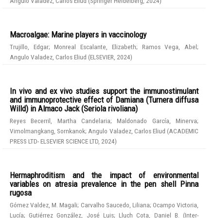
Angulo Valadez, Carlos Eliud
(
Springer Heidelberg
,
2024
)
Macroalgae: Marine players in vaccinology
Trujillo, Edgar
;
Monreal Escalante, Elizabeth
;
Ramos Vega, Abel
;
Angulo Valadez, Carlos Eliud
(
ELSEVIER
,
2024
)
In vivo and ex vivo studies support the immunostimulant
and immunoprotective effect of Damiana (Turnera diffusa
Willd) in Almaco Jack (Seriola rivoliana)
Reyes Becerril, Martha Candelaria
;
Maldonado García, Minerva
;
Vimolmangkang, Sornkanok
;
Angulo Valadez, Carlos Eliud
(
ACADEMIC
PRESS LTD- ELSEVIER SCIENCE LTD
,
2024
)
Hermaphroditism and the impact of environmental
variables on atresia prevalence in the pen shell Pinna
rugosa
Gómez Valdez, M. Magali
;
Carvalho Saucedo, Liliana
;
Ocampo Victoria,
Lucía
;
Gutiérrez González, José Luis
;
Lluch Cota, Daniel B.
(
Inter-