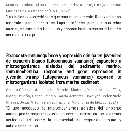
Monroy Gamboa, Alina Gabriela
;
Hernández Adame, Luis
(
Asociación
Mexicana de Mastozoología A.C.
,
2024
)
"Las ballenas son cetáceos que migran anualmente. Realizan largos
recorridos para llegar a los lugares idóneos para que sus crías
nazcan, se alimenten tranquilos y crezcan hasta alcanzar el tamaño
necesario para poder ...
Respuesta inmunoquímica y expresión génica en juveniles
de camarón blanco (Litopenaeus vannamei) expuestos a
microorganismos aislados del sedimento marino.
Immunochemical response and gene expression in
juvenile shrimp (Litopenaeus vannamei) exposed to
microorganisms isolated from marine sediment
Campa Córdova, Ángel Isidro
;
Méndez Martínez, Yuniel
;
Medina Félix,
Diana
;
Ceseña, Carlos Ernesto
;
García Armenta, Jocelyne
;
Valenzuela
Chávez, Jesús A.
(
Universidad Nacional Autónoma de México
,
2024
)
"El uso adecuado de microorganismos aislados del ambiente
natural puede mejorar las condiciones de cultivo en los sistemas
acuícolas, así como la ca-pacidad de respuesta inmune y
antioxidante de los ...