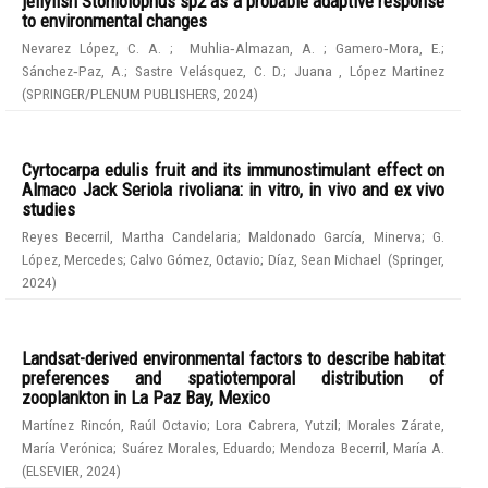
jellyfish Stomolophus sp2 as a probable adaptive response
to environmental changes
Nevarez López, C. A.
;
Muhlia‑Almazan, A.
;
Gamero‑Mora, E.
;
Sánchez‑Paz, A.
;
Sastre Velásquez, C. D.
;
Juana , López Martinez
(
SPRINGER/PLENUM PUBLISHERS
,
2024
)
Cyrtocarpa edulis fruit and its immunostimulant effect on
Almaco Jack Seriola rivoliana: in vitro, in vivo and ex vivo
studies
Reyes Becerril, Martha Candelaria
;
Maldonado García, Minerva
;
G.
López, Mercedes
;
Calvo Gómez, Octavio
;
Díaz, Sean Michael
(
Springer
,
2024
)
Landsat-derived environmental factors to describe habitat
preferences and spatiotemporal distribution of
zooplankton in La Paz Bay, Mexico
Martínez Rincón, Raúl Octavio
;
Lora Cabrera, Yutzil
;
Morales Zárate,
María Verónica
;
Suárez Morales, Eduardo
;
Mendoza Becerril, María A.
(
ELSEVIER
,
2024
)