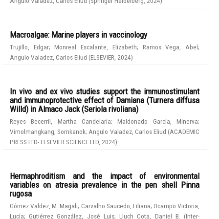
Angulo Valadez, Carlos Eliud
(
Springer Heidelberg
,
2024
)
Macroalgae: Marine players in vaccinology
Trujillo, Edgar
;
Monreal Escalante, Elizabeth
;
Ramos Vega, Abel
;
Angulo Valadez, Carlos Eliud
(
ELSEVIER
,
2024
)
In vivo and ex vivo studies support the immunostimulant
and immunoprotective effect of Damiana (Turnera diffusa
Willd) in Almaco Jack (Seriola rivoliana)
Reyes Becerril, Martha Candelaria
;
Maldonado García, Minerva
;
Vimolmangkang, Sornkanok
;
Angulo Valadez, Carlos Eliud
(
ACADEMIC
PRESS LTD- ELSEVIER SCIENCE LTD
,
2024
)
Hermaphroditism and the impact of environmental
variables on atresia prevalence in the pen shell Pinna
rugosa
Gómez Valdez, M. Magali
;
Carvalho Saucedo, Liliana
;
Ocampo Victoria,
Lucía
;
Gutiérrez González, José Luis
;
Lluch Cota, Daniel B.
(
Inter-