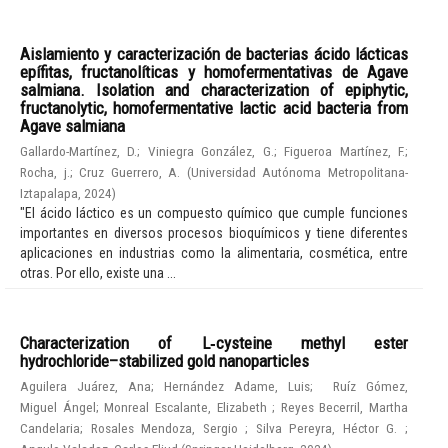
Aislamiento y caracterización de bacterias ácido lácticas
epífitas, fructanolíticas y homofermentativas de Agave
salmiana. Isolation and characterization of epiphytic,
fructanolytic, homofermentative lactic acid bacteria from
Agave salmiana
Gallardo-Martínez, D.
;
Viniegra González, G.
;
Figueroa Martínez, F.
;
Rocha, j.
;
Cruz Guerrero, A.
(
Universidad Autónoma Metropolitana-
Iztapalapa
,
2024
)
"El ácido láctico es un compuesto químico que cumple funciones
importantes en diversos procesos bioquímicos y tiene diferentes
aplicaciones en industrias como la alimentaria, cosmética, entre
otras. Por ello, existe una ...
Characterization of L‑cysteine methyl ester
hydrochloride–stabilized gold nanoparticles
Aguilera Juárez, Ana
;
Hernández Adame, Luis
;
Ruíz Gómez,
Miguel Ángel
;
Monreal Escalante, Elizabeth
;
Reyes Becerril, Martha
Candelaria
;
Rosales Mendoza, Sergio
;
Silva Pereyra, Héctor G.
;