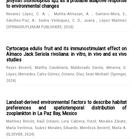
jellyfish Stomolophus sp2 as a probable adaptive response
to environmental changes
Nevarez López, C. A.
;
Muhlia‑Almazan, A.
;
Gamero‑Mora, E.
;
Sánchez‑Paz, A.
;
Sastre Velásquez, C. D.
;
Juana , López Martinez
(
SPRINGER/PLENUM PUBLISHERS
,
2024
)
Cyrtocarpa edulis fruit and its immunostimulant effect on
Almaco Jack Seriola rivoliana: in vitro, in vivo and ex vivo
studies
Reyes Becerril, Martha Candelaria
;
Maldonado García, Minerva
;
G.
López, Mercedes
;
Calvo Gómez, Octavio
;
Díaz, Sean Michael
(
Springer
,
2024
)
Landsat-derived environmental factors to describe habitat
preferences and spatiotemporal distribution of
zooplankton in La Paz Bay, Mexico
Martínez Rincón, Raúl Octavio
;
Lora Cabrera, Yutzil
;
Morales Zárate,
María Verónica
;
Suárez Morales, Eduardo
;
Mendoza Becerril, María A.
(
ELSEVIER
,
2024
)