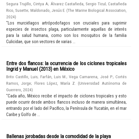
Segura Trujillo, Cintya A
;
Álvarez Castañeda, Sergio Ticul
;
Castañeda
Rico, Susette
;
Maldonado, Jesús E.
(
The Marine Biological Association
,
2024
)
"Los murciélagos artrópodofagos son cruciales para suprimir
especies de insectos plaga, particularmente aquellas de interés
para la salud humana, como son los mosquitos de la familia
Culicidae, que son vectores de varias ...
Entre dos flancos: la ocurrencia de los ciclones tropicales
Ingrid y Manuel (2013) en México
Brito Castillo, Luis
;
Farfán, Luis M.
;
Vega Camarena, José P.
;
Cortés
Ramos, Jorge
;
Flores López, María Z.
(
Universidad Autónoma de
Guerrero
,
2024
)
"Cada año, México recibe el impacto de ciclones tropicales y esto
puede ocurrir desde ambos flancos incluso de manera simultánea,
entrando por el lado del Pacífico, la Península de Yucatán, en el mar
Caribe y Golfo de ...
Ballenas jorobadas desde la comodidad de la playa