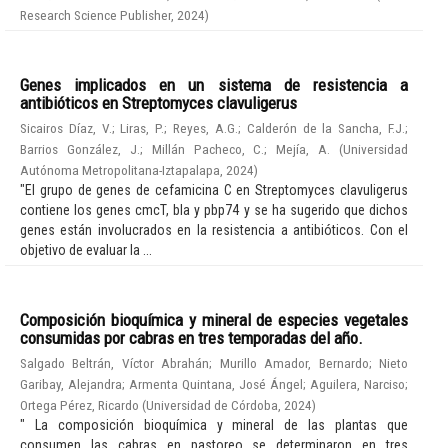
Research Science Publisher
,
2024
)
Genes implicados en un sistema de resistencia a
antibióticos en Streptomyces clavuligerus
Sicairos Díaz, V.
;
Liras, P.
;
Reyes, A.G.
;
Calderón de la Sancha, F.J.
;
Barrios González, J.
;
Millán Pacheco, C.
;
Mejía, A.
(
Universidad
Autónoma Metropolitana-Iztapalapa
,
2024
)
"El grupo de genes de cefamicina C en Streptomyces clavuligerus
contiene los genes cmcT, bla y pbp74 y se ha sugerido que dichos
genes están involucrados en la resistencia a antibióticos. Con el
objetivo de evaluar la ...
Composición bioquímica y mineral de especies vegetales
consumidas por cabras en tres temporadas del año.
Salgado Beltrán, Víctor Abrahán
;
Murillo Amador, Bernardo
;
Nieto
Garibay, Alejandra
;
Armenta Quintana, José Ángel
;
Aguilera, Narciso
;
Ortega Pérez, Ricardo
(
Universidad de Córdoba
,
2024
)
" La composición bioquímica y mineral de las plantas que
consumen las cabras en pastoreo se determinaron en tres