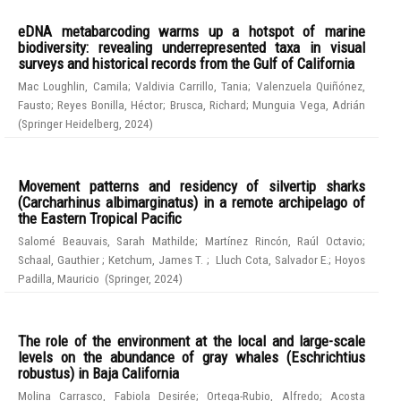
eDNA metabarcoding warms up a hotspot of marine
biodiversity: revealing underrepresented taxa in visual
surveys and historical records from the Gulf of California
Mac Loughlin, Camila
;
Valdivia Carrillo, Tania
;
Valenzuela Quiñónez,
Fausto
;
Reyes Bonilla, Héctor
;
Brusca, Richard
;
Munguia Vega, Adrián
(
Springer Heidelberg
,
2024
)
Movement patterns and residency of silvertip sharks
(Carcharhinus albimarginatus) in a remote archipelago of
the Eastern Tropical Pacific
Salomé Beauvais, Sarah Mathilde
;
Martínez Rincón, Raúl Octavio
;
Schaal, Gauthier
;
Ketchum, James T.
;
Lluch Cota, Salvador E.
;
Hoyos
Padilla, Mauricio
(
Springer
,
2024
)
The role of the environment at the local and large-scale
levels on the abundance of gray whales (Eschrichtius
robustus) in Baja California
Molina Carrasco, Fabiola Desirée
;
Ortega-Rubio, Alfredo
;
Acosta