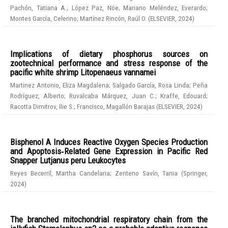
Pachón, Tatiana A.
;
López Paz, Nóe
;
Mariano Meléndez, Everardo
;
Montes García, Celerino
;
Martínez Rincón, Raúl O.
(
ELSEVIER
,
2024
)
Implications of dietary phosphorus sources on
zootechnical performance and stress response of the
pacific white shrimp Litopenaeus vannamei
Martinez Antonio, Eliza Magdalena
;
Salgado García, Rosa Linda
;
Peña
Rodríguez, Alberto
;
Ruvalcaba Márquez, Juan C.
;
Kraffe, Edouard
;
Racotta Dimitrov, Ilie S.
;
Francisco, Magallón Barajas
(
ELSEVIER
,
2024
)
Bisphenol A Induces Reactive Oxygen Species Production
and Apoptosis‑Related Gene Expression in Pacific Red
Snapper Lutjanus peru Leukocytes
Reyes Becerril, Martha Candelaria
;
Zenteno Savín, Tania
(
Springer
,
2024
)
The branched mitochondrial respiratory chain from the