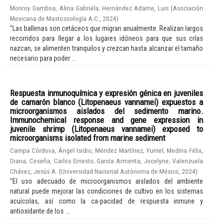
Monroy Gamboa, Alina Gabriela
;
Hernández Adame, Luis
(
Asociación
Mexicana de Mastozoología A.C.
,
2024
)
"Las ballenas son cetáceos que migran anualmente. Realizan largos
recorridos para llegar a los lugares idóneos para que sus crías
nazcan, se alimenten tranquilos y crezcan hasta alcanzar el tamaño
necesario para poder ...
Respuesta inmunoquímica y expresión génica en juveniles
de camarón blanco (Litopenaeus vannamei) expuestos a
microorganismos aislados del sedimento marino.
Immunochemical response and gene expression in
juvenile shrimp (Litopenaeus vannamei) exposed to
microorganisms isolated from marine sediment
Campa Córdova, Ángel Isidro
;
Méndez Martínez, Yuniel
;
Medina Félix,
Diana
;
Ceseña, Carlos Ernesto
;
García Armenta, Jocelyne
;
Valenzuela
Chávez, Jesús A.
(
Universidad Nacional Autónoma de México
,
2024
)
"El uso adecuado de microorganismos aislados del ambiente
natural puede mejorar las condiciones de cultivo en los sistemas
acuícolas, así como la ca-pacidad de respuesta inmune y
antioxidante de los ...