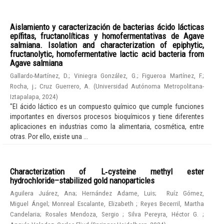
Aislamiento y caracterización de bacterias ácido lácticas
epífitas, fructanolíticas y homofermentativas de Agave
salmiana. Isolation and characterization of epiphytic,
fructanolytic, homofermentative lactic acid bacteria from
Agave salmiana
Gallardo-Martínez, D.
;
Viniegra González, G.
;
Figueroa Martínez, F.
;
Rocha, j.
;
Cruz Guerrero, A.
(
Universidad Autónoma Metropolitana-
Iztapalapa
,
2024
)
"El ácido láctico es un compuesto químico que cumple funciones
importantes en diversos procesos bioquímicos y tiene diferentes
aplicaciones en industrias como la alimentaria, cosmética, entre
otras. Por ello, existe una ...
Characterization of L‑cysteine methyl ester
hydrochloride–stabilized gold nanoparticles
Aguilera Juárez, Ana
;
Hernández Adame, Luis
;
Ruíz Gómez,
Miguel Ángel
;
Monreal Escalante, Elizabeth
;
Reyes Becerril, Martha
Candelaria
;
Rosales Mendoza, Sergio
;
Silva Pereyra, Héctor G.
;