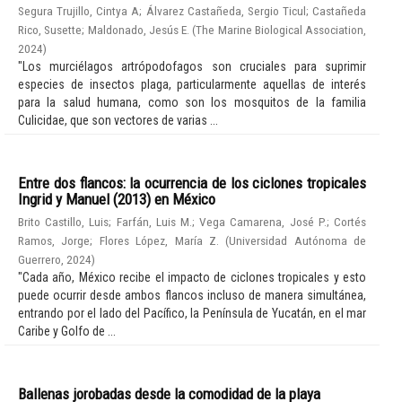
Segura Trujillo, Cintya A
;
Álvarez Castañeda, Sergio Ticul
;
Castañeda
Rico, Susette
;
Maldonado, Jesús E.
(
The Marine Biological Association
,
2024
)
"Los murciélagos artrópodofagos son cruciales para suprimir
especies de insectos plaga, particularmente aquellas de interés
para la salud humana, como son los mosquitos de la familia
Culicidae, que son vectores de varias ...
Entre dos flancos: la ocurrencia de los ciclones tropicales
Ingrid y Manuel (2013) en México
Brito Castillo, Luis
;
Farfán, Luis M.
;
Vega Camarena, José P.
;
Cortés
Ramos, Jorge
;
Flores López, María Z.
(
Universidad Autónoma de
Guerrero
,
2024
)
"Cada año, México recibe el impacto de ciclones tropicales y esto
puede ocurrir desde ambos flancos incluso de manera simultánea,
entrando por el lado del Pacífico, la Península de Yucatán, en el mar
Caribe y Golfo de ...
Ballenas jorobadas desde la comodidad de la playa