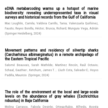
eDNA metabarcoding warms up a hotspot of marine
biodiversity: revealing underrepresented taxa in visual
surveys and historical records from the Gulf of California
Mac Loughlin, Camila
;
Valdivia Carrillo, Tania
;
Valenzuela Quiñónez,
Fausto
;
Reyes Bonilla, Héctor
;
Brusca, Richard
;
Munguia Vega, Adrián
(
Springer Heidelberg
,
2024
)
Movement patterns and residency of silvertip sharks
(Carcharhinus albimarginatus) in a remote archipelago of
the Eastern Tropical Pacific
Salomé Beauvais, Sarah Mathilde
;
Martínez Rincón, Raúl Octavio
;
Schaal, Gauthier
;
Ketchum, James T.
;
Lluch Cota, Salvador E.
;
Hoyos
Padilla, Mauricio
(
Springer
,
2024
)
The role of the environment at the local and large-scale
levels on the abundance of gray whales (Eschrichtius
robustus) in Baja California
Molina Carrasco, Fabiola Desirée
;
Ortega-Rubio, Alfredo
;
Acosta