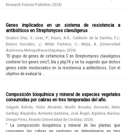
Research Science Publisher
,
2024
)
Genes implicados en un sistema de resistencia a
antibióticos en Streptomyces clavuligerus
Sicairos Díaz, V.
;
Liras, P.
;
Reyes, A.G.
;
Calderón de la Sancha, F.J.
;
Barrios González, J.
;
Millán Pacheco, C.
;
Mejía, A.
(
Universidad
Autónoma Metropolitana-Iztapalapa
,
2024
)
"El grupo de genes de cefamicina C en Streptomyces clavuligerus
contiene los genes cmcT, bla y pbp74 y se ha sugerido que dichos
genes están involucrados en la resistencia a antibióticos. Con el
objetivo de evaluar la ...
Composición bioquímica y mineral de especies vegetales
consumidas por cabras en tres temporadas del año.
Salgado Beltrán, Víctor Abrahán
;
Murillo Amador, Bernardo
;
Nieto
Garibay, Alejandra
;
Armenta Quintana, José Ángel
;
Aguilera, Narciso
;
Ortega Pérez, Ricardo
(
Universidad de Córdoba
,
2024
)
" La composición bioquímica y mineral de las plantas que
consumen las cabras en pastoreo se determinaron en tres