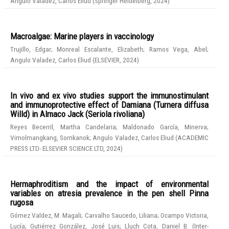
Angulo Valadez, Carlos Eliud
(
Springer Heidelberg
,
2024
)
Macroalgae: Marine players in vaccinology
Trujillo, Edgar
;
Monreal Escalante, Elizabeth
;
Ramos Vega, Abel
;
Angulo Valadez, Carlos Eliud
(
ELSEVIER
,
2024
)
In vivo and ex vivo studies support the immunostimulant
and immunoprotective effect of Damiana (Turnera diffusa
Willd) in Almaco Jack (Seriola rivoliana)
Reyes Becerril, Martha Candelaria
;
Maldonado García, Minerva
;
Vimolmangkang, Sornkanok
;
Angulo Valadez, Carlos Eliud
(
ACADEMIC
PRESS LTD- ELSEVIER SCIENCE LTD
,
2024
)
Hermaphroditism and the impact of environmental
variables on atresia prevalence in the pen shell Pinna
rugosa
Gómez Valdez, M. Magali
;
Carvalho Saucedo, Liliana
;
Ocampo Victoria,
Lucía
;
Gutiérrez González, José Luis
;
Lluch Cota, Daniel B.
(
Inter-