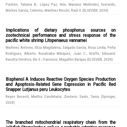
Pachón, Tatiana A.
;
López Paz, Nóe
;
Mariano Meléndez, Everardo
;
Montes García, Celerino
;
Martínez Rincón, Raúl O.
(
ELSEVIER
,
2024
)
Implications of dietary phosphorus sources on
zootechnical performance and stress response of the
pacific white shrimp Litopenaeus vannamei
Martinez Antonio, Eliza Magdalena
;
Salgado García, Rosa Linda
;
Peña
Rodríguez, Alberto
;
Ruvalcaba Márquez, Juan C.
;
Kraffe, Edouard
;
Racotta Dimitrov, Ilie S.
;
Francisco, Magallón Barajas
(
ELSEVIER
,
2024
)
Bisphenol A Induces Reactive Oxygen Species Production
and Apoptosis‑Related Gene Expression in Pacific Red
Snapper Lutjanus peru Leukocytes
Reyes Becerril, Martha Candelaria
;
Zenteno Savín, Tania
(
Springer
,
2024
)
The branched mitochondrial respiratory chain from the