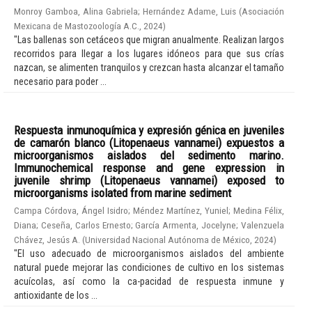
Monroy Gamboa, Alina Gabriela
;
Hernández Adame, Luis
(
Asociación
Mexicana de Mastozoología A.C.
,
2024
)
"Las ballenas son cetáceos que migran anualmente. Realizan largos
recorridos para llegar a los lugares idóneos para que sus crías
nazcan, se alimenten tranquilos y crezcan hasta alcanzar el tamaño
necesario para poder ...
Respuesta inmunoquímica y expresión génica en juveniles
de camarón blanco (Litopenaeus vannamei) expuestos a
microorganismos aislados del sedimento marino.
Immunochemical response and gene expression in
juvenile shrimp (Litopenaeus vannamei) exposed to
microorganisms isolated from marine sediment
Campa Córdova, Ángel Isidro
;
Méndez Martínez, Yuniel
;
Medina Félix,
Diana
;
Ceseña, Carlos Ernesto
;
García Armenta, Jocelyne
;
Valenzuela
Chávez, Jesús A.
(
Universidad Nacional Autónoma de México
,
2024
)
"El uso adecuado de microorganismos aislados del ambiente
natural puede mejorar las condiciones de cultivo en los sistemas
acuícolas, así como la ca-pacidad de respuesta inmune y
antioxidante de los ...