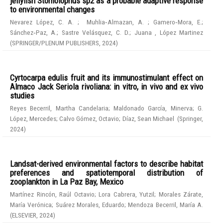
jellyfish Stomolophus sp2 as a probable adaptive response
to environmental changes
Nevarez López, C. A.
;
Muhlia‑Almazan, A.
;
Gamero‑Mora, E.
;
Sánchez‑Paz, A.
;
Sastre Velásquez, C. D.
;
Juana , López Martinez
(
SPRINGER/PLENUM PUBLISHERS
,
2024
)
Cyrtocarpa edulis fruit and its immunostimulant effect on
Almaco Jack Seriola rivoliana: in vitro, in vivo and ex vivo
studies
Reyes Becerril, Martha Candelaria
;
Maldonado García, Minerva
;
G.
López, Mercedes
;
Calvo Gómez, Octavio
;
Díaz, Sean Michael
(
Springer
,
2024
)
Landsat-derived environmental factors to describe habitat
preferences and spatiotemporal distribution of
zooplankton in La Paz Bay, Mexico
Martínez Rincón, Raúl Octavio
;
Lora Cabrera, Yutzil
;
Morales Zárate,
María Verónica
;
Suárez Morales, Eduardo
;
Mendoza Becerril, María A.
(
ELSEVIER
,
2024
)