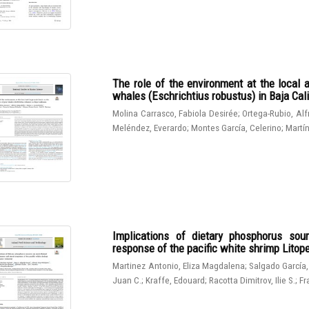
The role of the environment at the local 
whales (Eschrichtius robustus) in Baja Cali
Molina Carrasco, Fabiola Desirée
;
Ortega-Rubio, Al
Meléndez, Everardo
;
Montes García, Celerino
;
Martín
Implications of dietary phosphorus sou
response of the pacific white shrimp Lito
Martinez Antonio, Eliza Magdalena
;
Salgado García,
Juan C.
;
Kraffe, Edouard
;
Racotta Dimitrov, Ilie S.
;
Fr