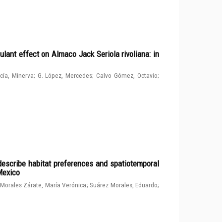
ulant effect on Almaco Jack Seriola rivoliana: in
cía, Minerva
;
G. López, Mercedes
;
Calvo Gómez, Octavio
;
describe habitat preferences and spatiotemporal
 Mexico
Morales Zárate, María Verónica
;
Suárez Morales, Eduardo
;