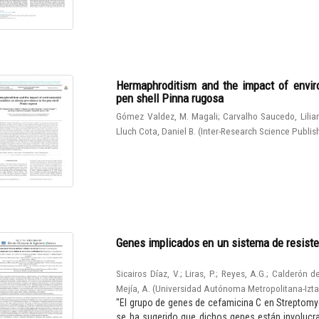
Hermaphroditism and the impact of enviro
pen shell Pinna rugosa
Gómez Valdez, M. Magali
;
Carvalho Saucedo, Lilia
Lluch Cota, Daniel B.
(
Inter-Research Science Publis
Genes implicados en un sistema de resiste
Sicairos Díaz, V.
;
Liras, P.
;
Reyes, A.G.
;
Calderón de
Mejía, A.
(
Universidad Autónoma Metropolitana-Izt
"El grupo de genes de cefamicina C en Streptomy
se ha sugerido que dichos genes están involucrad