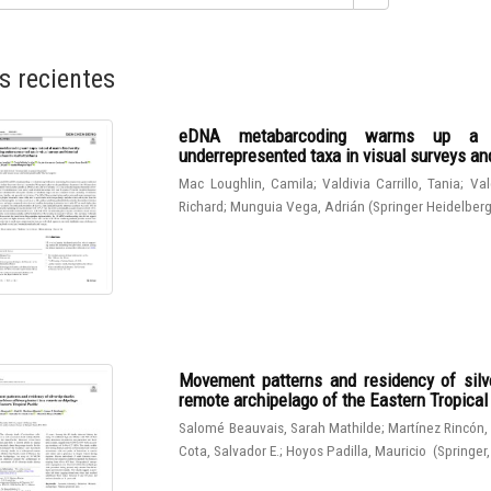
s recientes
eDNA metabarcoding warms up a hot
underrepresented taxa in visual surveys and
Mac Loughlin, Camila
;
Valdivia Carrillo, Tania
;
Val
Richard
;
Munguia Vega, Adrián
(
Springer Heidelber
Movement patterns and residency of silve
remote archipelago of the Eastern Tropical
Salomé Beauvais, Sarah Mathilde
;
Martínez Rincón,
Cota, Salvador E.
;
Hoyos Padilla, Mauricio
(
Springer