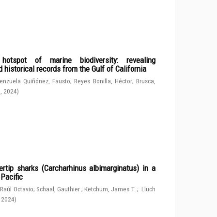
spot of marine biodiversity: revealing
 historical records from the Gulf of California
enzuela Quiñónez, Fausto
;
Reyes Bonilla, Héctor
;
Brusca,
g
,
2024
)
rtip sharks (Carcharhinus albimarginatus) in a
 Pacific
 Raúl Octavio
;
Schaal, Gauthier
;
Ketchum, James T.
;
Lluch
,
2024
)