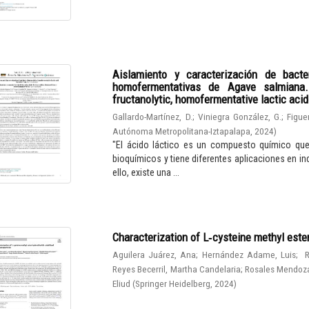
Aislamiento y caracterización de bacter
homofermentativas de Agave salmiana. I
fructanolytic, homofermentative lactic aci
Gallardo-Martínez, D.
;
Viniegra González, G.
;
Figue
Autónoma Metropolitana-Iztapalapa
,
2024
)
"El ácido láctico es un compuesto químico qu
bioquímicos y tiene diferentes aplicaciones en in
ello, existe una ...
Characterization of L‑cysteine methyl este
Aguilera Juárez, Ana
;
Hernández Adame, Luis
;
R
Reyes Becerril, Martha Candelaria
;
Rosales Mendoza
Eliud
(
Springer Heidelberg
,
2024
)