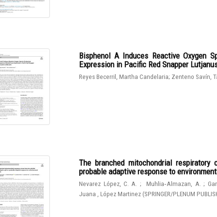
Bisphenol A Induces Reactive Oxygen Sp
Expression in Pacific Red Snapper Lutjanu
Reyes Becerril, Martha Candelaria
;
Zenteno Savín, T
The branched mitochondrial respiratory 
probable adaptive response to environmen
Nevarez López, C. A.
;
Muhlia‑Almazan, A.
;
Gam
Juana , López Martinez
(
SPRINGER/PLENUM PUBLIS