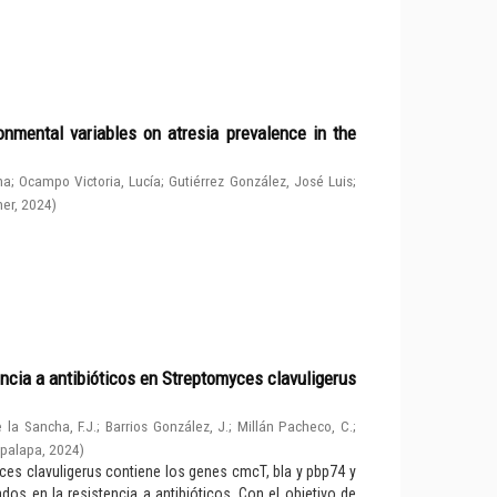
nmental variables on atresia prevalence in the
na
;
Ocampo Victoria, Lucía
;
Gutiérrez González, José Luis
;
her
,
2024
)
ncia a antibióticos en Streptomyces clavuligerus
 la Sancha, F.J.
;
Barrios González, J.
;
Millán Pacheco, C.
;
apalapa
,
2024
)
ces clavuligerus contiene los genes cmcT, bla y pbp74 y
os en la resistencia a antibióticos. Con el objetivo de