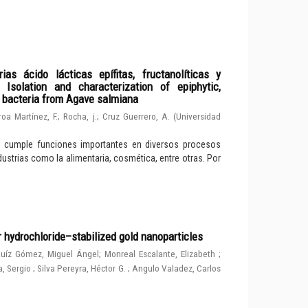
ias ácido lácticas epífitas, fructanolíticas y
solation and characterization of epiphytic,
d bacteria from Agave salmiana
roa Martínez, F.
;
Rocha, j.
;
Cruz Guerrero, A.
(
Universidad
e cumple funciones importantes en diversos procesos
dustrias como la alimentaria, cosmética, entre otras. Por
r hydrochloride–stabilized gold nanoparticles
uíz Gómez, Miguel Ángel
;
Monreal Escalante, Elizabeth
;
, Sergio
;
Silva Pereyra, Héctor G.
;
Angulo Valadez, Carlos