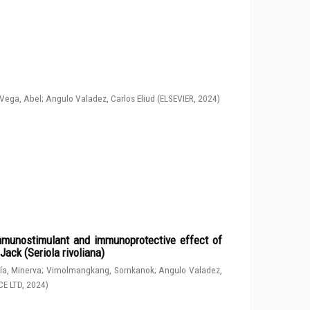
Vega, Abel
;
Angulo Valadez, Carlos Eliud
(
ELSEVIER
,
2024
)
immunostimulant and immunoprotective effect of
ack (Seriola rivoliana)
a, Minerva
;
Vimolmangkang, Sornkanok
;
Angulo Valadez,
CE LTD
,
2024
)