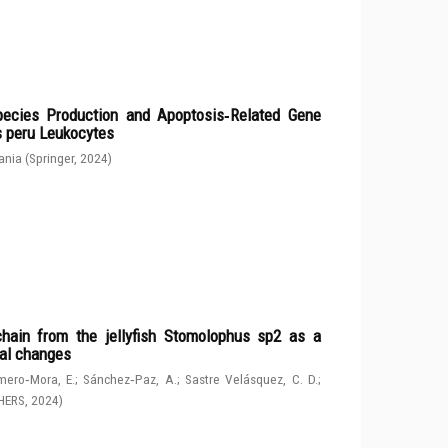
ecies Production and Apoptosis‑Related Gene
s peru Leukocytes
ania
(
Springer
,
2024
)
chain from the jellyfish Stomolophus sp2 as a
tal changes
ero‑Mora, E.
;
Sánchez‑Paz, A.
;
Sastre Velásquez, C. D.
;
HERS
,
2024
)