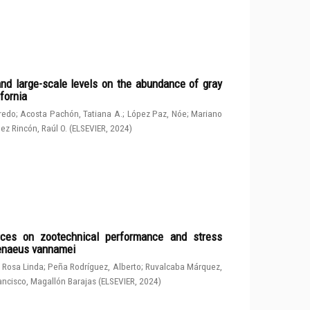
and large-scale levels on the abundance of gray
fornia
fredo
;
Acosta Pachón, Tatiana A.
;
López Paz, Nóe
;
Mariano
ez Rincón, Raúl O.
(
ELSEVIER
,
2024
)
rces on zootechnical performance and stress
penaeus vannamei
 Rosa Linda
;
Peña Rodríguez, Alberto
;
Ruvalcaba Márquez,
ancisco, Magallón Barajas
(
ELSEVIER
,
2024
)