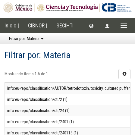
Inicio |
CIBNOR |
SECIHTI
Cambi
naveg
Filtrar por: Materia
Filtrar por: Materia
Mostrando ítems 1-5 de 1
info:eu-repo/classification/AUTOR/tetrodotoxin, toxicity, cultured puffer f
info:eu-repo/classification/cti/2 (1)
info:eu-repo/classification/cti/24 (1)
info:eu-repo/classification/cti/2401 (1)
info:eu-repo/classification/cti/240113 (1)