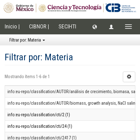
Inicio |
CIBNOR |
SECIHTI
Cambi
naveg
Filtrar por: Materia
Filtrar por: Materia
Mostrando ítems 1-6 de 1
info:eu-repo/classification/AUTOR/análisis de crecimiento, biomasa, salinid
info:eu-repo/classification/AUTOR/biomass, growth analysis, NaCl salinity, 
info:eu-repo/classification/cti/2 (1)
info:eu-repo/classification/cti/24 (1)
info:eu-repo/classification/cti/2417 (1)