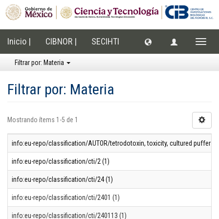
Inicio |
CIBNOR |
SECIHTI
Cambi
naveg
Filtrar por: Materia
Filtrar por: Materia
Mostrando ítems 1-5 de 1
info:eu-repo/classification/AUTOR/tetrodotoxin, toxicity, cultured puffer f
info:eu-repo/classification/cti/2 (1)
info:eu-repo/classification/cti/24 (1)
info:eu-repo/classification/cti/2401 (1)
info:eu-repo/classification/cti/240113 (1)