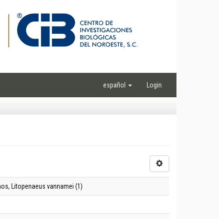
español
Login
os, Litopenaeus vannamei (1)