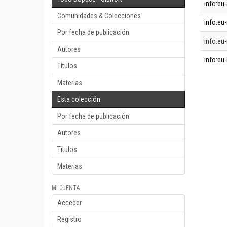
info:eu-
Comunidades & Colecciones
info:eu-
Por fecha de publicación
info:eu-
Autores
info:eu-
Títulos
Materias
Esta colección
Por fecha de publicación
Autores
Títulos
Materias
MI CUENTA
Acceder
Registro