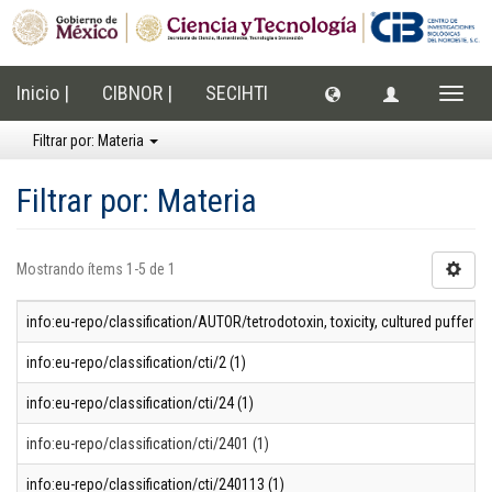
Inicio |
CIBNOR |
SECIHTI
Cambi
naveg
Filtrar por: Materia
Filtrar por: Materia
Mostrando ítems 1-5 de 1
info:eu-repo/classification/AUTOR/tetrodotoxin, toxicity, cultured puffer f
info:eu-repo/classification/cti/2 (1)
info:eu-repo/classification/cti/24 (1)
info:eu-repo/classification/cti/2401 (1)
info:eu-repo/classification/cti/240113 (1)