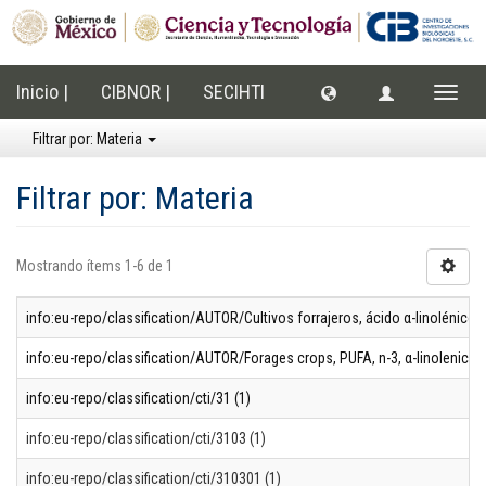
Inicio |
CIBNOR |
SECIHTI
Cambi
naveg
Filtrar por: Materia
Filtrar por: Materia
Mostrando ítems 1-6 de 1
info:eu-repo/classification/AUTOR/Cultivos forrajeros, ácido α-linolénico, á
info:eu-repo/classification/AUTOR/Forages crops, PUFA, n-3, α-linolenic acid
info:eu-repo/classification/cti/31 (1)
info:eu-repo/classification/cti/3103 (1)
info:eu-repo/classification/cti/310301 (1)