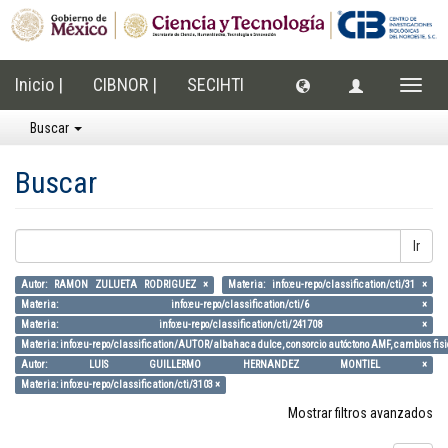
Inicio |
CIBNOR |
SECIHTI
Cambi
naveg
Buscar
Buscar
Ir
Autor: RAMON ZULUETA RODRIGUEZ ×
Materia: info:eu-repo/classification/cti/31 ×
Materia: info:eu-repo/classification/cti/6 ×
Materia: info:eu-repo/classification/cti/241708 ×
Materia: info:eu-repo/classification/AUTOR/albahaca dulce, consorcio autóctono AMF, cambios fisi
Autor: LUIS GUILLERMO HERNANDEZ MONTIEL ×
Materia: info:eu-repo/classification/cti/3103 ×
Mostrar filtros avanzados