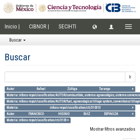
Inicio |
CIBNOR |
SECIHTI
Cambi
naveg
Buscar
Buscar
Ir
Autor: Rafael Zúñiga Tarango ×
Materia: info:eu-repo/classification/AUTOR/combustible, sistema agroecológico, sistema convenci
Materia: info:eu-repo/classification/AUTOR/fuel, agroecological tillage system, conventional tillage
Materia: info:eu-repo/classification/cti/310313 ×
Autor: FRANCISCO HIGINIO RUIZ ESPINOZA ×
Materia: info:eu-repo/classification/cti/3103 ×
Mostrar filtros avanzados