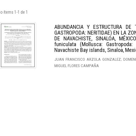
o ítems 1-1 de 1
ABUNDANCIA Y ESTRUCTURA DE TA
GASTROPODA: NERITIDAE) EN LA ZO
DE NAVACHISTE, SINALOA, MÉXICOA
funiculata (Mollusca: Gastropoda:
Navachiste Bay islands, Sinaloa, Mex
JUAN FRANCISCO ARZOLA GONZALEZ; DOMENICO
MIGUEL FLORES CAMPAÑA