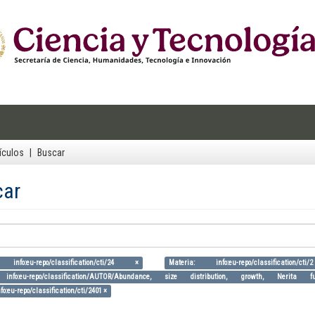
ículos
Buscar
car
 info:eu-repo/classification/cti/24 ×
Materia: info:eu-repo/classification/c
 info:eu-repo/classification/AUTOR/Abundance, size distribution, growth, Nerita 
fo:eu-repo/classification/cti/2401 ×