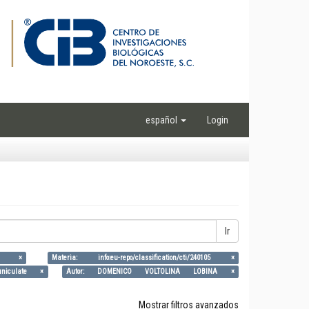
español
Login
Ir
ti/2 ×
Materia: info:eu-repo/classification/cti/240105 ×
funiculate ×
Autor: DOMENICO VOLTOLINA LOBINA ×
Mostrar filtros avanzados