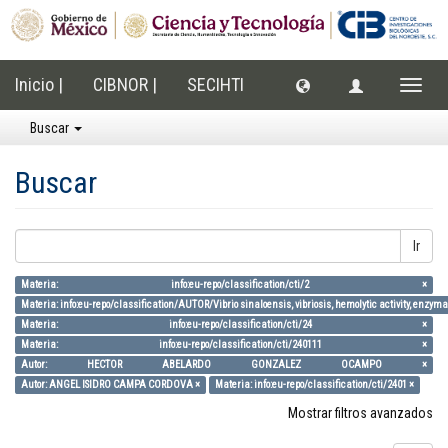
Inicio |
CIBNOR |
SECIHTI
Cambi
naveg
Buscar
Buscar
Ir
Materia: info:eu-repo/classification/cti/2 ×
Materia: info:eu-repo/classification/AUTOR/Vibrio sinaloensis, vibriosis, hemolytic activity, enzym
Materia: info:eu-repo/classification/cti/24 ×
Materia: info:eu-repo/classification/cti/240111 ×
Autor: HECTOR ABELARDO GONZALEZ OCAMPO ×
Autor: ANGEL ISIDRO CAMPA CORDOVA ×
Materia: info:eu-repo/classification/cti/2401 ×
Mostrar filtros avanzados