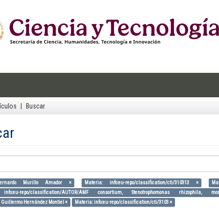
ículos
Buscar
car
Bernardo Murillo Amador ×
Materia: info:eu-repo/classification/cti/310313 ×
Mat
 info:eu-repo/classification/AUTOR/AMF consortium, Stenotrophomonas rhizophila, m
s Guillermo Hernández Montiel ×
Materia: info:eu-repo/classification/cti/3103 ×