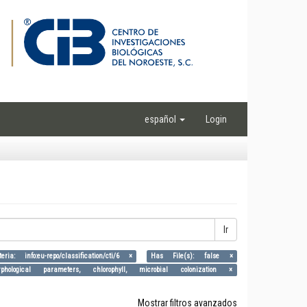
español
Login
Ir
eria: info:eu-repo/classification/cti/6 ×
Has File(s): false ×
orphological parameters, chlorophyll, microbial colonization ×
Mostrar filtros avanzados