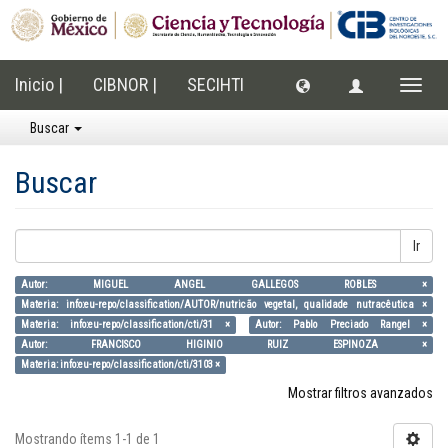
Inicio |
CIBNOR |
SECIHTI
Cambi
naveg
Buscar
Buscar
Ir
Autor: MIGUEL ANGEL GALLEGOS ROBLES ×
Materia: info:eu-repo/classification/AUTOR/nutricão vegetal, qualidade nutracêutica ×
Materia: info:eu-repo/classification/cti/31 ×
Autor: Pablo Preciado Rangel ×
Autor: FRANCISCO HIGINIO RUIZ ESPINOZA ×
Materia: info:eu-repo/classification/cti/3103 ×
Mostrar filtros avanzados
Mostrando ítems 1-1 de 1