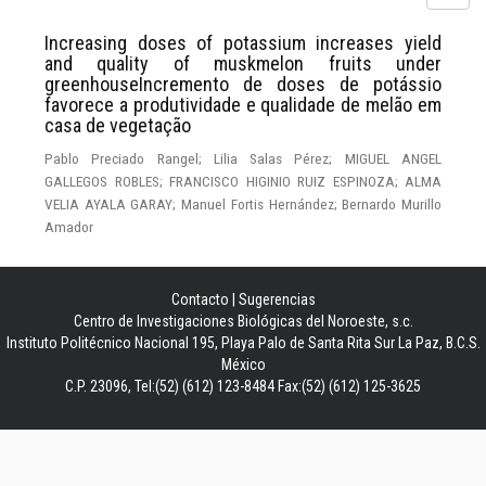
Increasing doses of potassium increases yield
and quality of muskmelon fruits under
greenhouseIncremento de doses de potássio
favorece a produtividade e qualidade de melão em
casa de vegetação
Pablo Preciado Rangel; Lilia Salas Pérez; MIGUEL ANGEL
GALLEGOS ROBLES; FRANCISCO HIGINIO RUIZ ESPINOZA; ALMA
VELIA AYALA GARAY; Manuel Fortis Hernández; Bernardo Murillo
Amador
Contacto
|
Sugerencias
Centro de Investigaciones Biológicas del Noroeste, s.c.
Instituto Politécnico Nacional 195, Playa Palo de Santa Rita Sur La Paz, B.C.S.
México
C.P. 23096, Tel:(52) (612) 123-8484 Fax:(52) (612) 125-3625