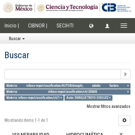
Inicio |
CIBNOR |
SECIHTI
Cambi
naveg
Buscar
Buscar
Ir
Materia: info:eu-repo/classification/AUTOR/drought, abiotic factors ×
Materia: info:eu-repo/classification/cti/250605 ×
Materia: info:eu-repo/classification/cti/1 ×
Autor: ENRIQUE TROYO DIEGUEZ ×
Mostrar filtros avanzados
Mostrando ítems 1-1 de 1
VULNERABILIDAD HIDROCLIMÁTICA Y