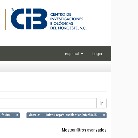
español
Login
Ir
, faults ×
Materia: info:eu-repo/classification/cti/250605 ×
Mostrar filtros avanzados