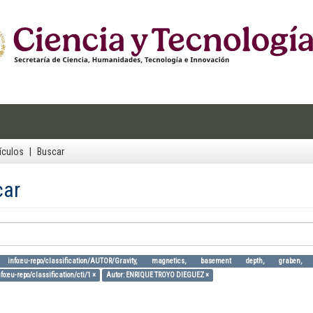
ículos
Buscar
car
 info:eu-repo/classification/AUTOR/Gravity, magnetics, basement depth, graben
fo:eu-repo/classification/cti/1 ×
Autor: ENRIQUE TROYO DIEGUEZ ×