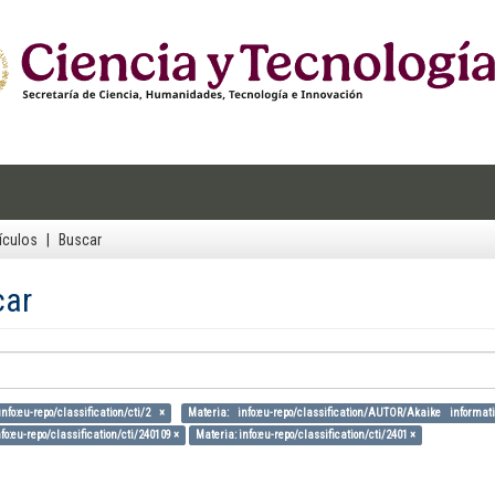
ículos
Buscar
car
nfo:eu-repo/classification/cti/2 ×
Materia: info:eu-repo/classification/AUTOR/Akaike informa
fo:eu-repo/classification/cti/240109 ×
Materia: info:eu-repo/classification/cti/2401 ×