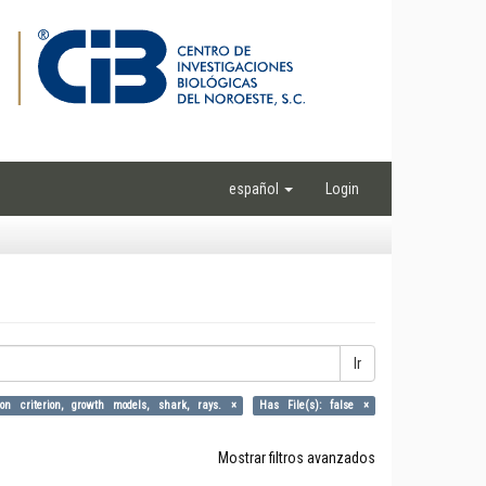
español
Login
Ir
tion criterion, growth models, shark, rays. ×
Has File(s): false ×
Mostrar filtros avanzados