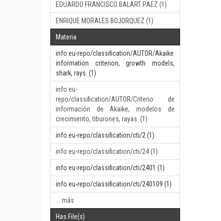
EDUARDO FRANCISCO BALART PAEZ (1)
ENRIQUE MORALES BOJORQUEZ (1)
Materia
info:eu-repo/classification/AUTOR/Akaike
information criterion, growth models,
shark, rays. (1)
info:eu-
repo/classification/AUTOR/Criterio de
información de Akaike, modelos de
crecimiento, tiburones, rayas. (1)
info:eu-repo/classification/cti/2 (1)
info:eu-repo/classification/cti/24 (1)
info:eu-repo/classification/cti/2401 (1)
info:eu-repo/classification/cti/240109 (1)
... más
Has File(s)