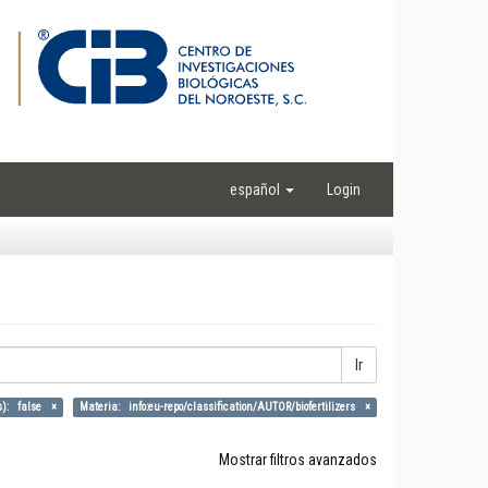
español
Login
Ir
s): false ×
Materia: info:eu-repo/classification/AUTOR/biofertilizers ×
Mostrar filtros avanzados