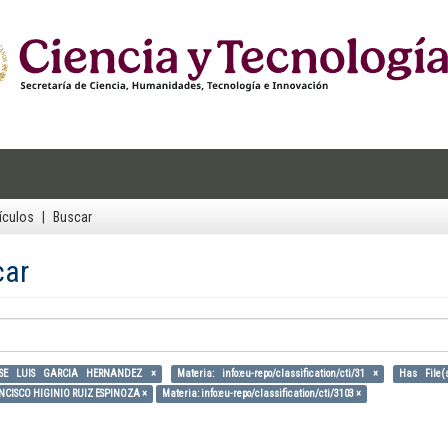
ículos
Buscar
car
OSE LUIS GARCIA HERNANDEZ ×
Materia: info:eu-repo/classification/cti/31 ×
Has File(
ANCISCO HIGINIO RUIZ ESPINOZA ×
Materia: info:eu-repo/classification/cti/3103 ×