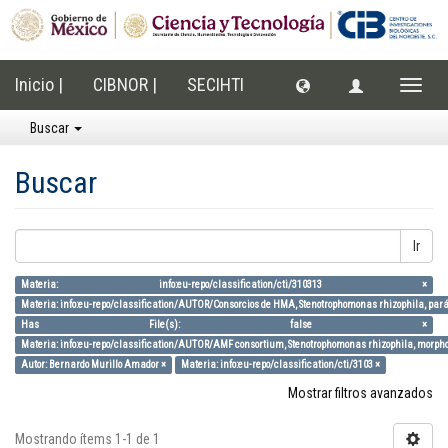
Inicio |
CIBNOR |
SECIHTI
Cambi
naveg
Buscar
Buscar
Ir
Materia: info:eu-repo/classification/cti/310313 ×
Materia: info:eu-repo/classification/AUTOR/Consorcios de HMA, Stenotrophomonas rhizophila, parám
Has File(s): false ×
Materia: info:eu-repo/classification/AUTOR/AMF consortium, Stenotrophomonas rhizophila, morpholo
Autor: Bernardo Murillo Amador ×
Materia: info:eu-repo/classification/cti/3103 ×
Mostrar filtros avanzados
Mostrando ítems 1-1 de 1