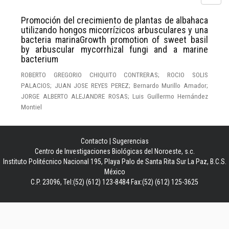
Promoción del crecimiento de plantas de albahaca
utilizando hongos micorrízicos arbusculares y una
bacteria marinaGrowth promotion of sweet basil
by arbuscular mycorrhizal fungi and a marine
bacterium
ROBERTO GREGORIO CHIQUITO CONTRERAS; ROCIO SOLIS
PALACIOS; JUAN JOSE REYES PEREZ; Bernardo Murillo Amador;
JORGE ALBERTO ALEJANDRE ROSAS; Luis Guillermo Hernández
Montiel
Contacto
|
Sugerencias
Centro de Investigaciones Biológicas del Noroeste, s.c.
Instituto Politécnico Nacional 195, Playa Palo de Santa Rita Sur La Paz, B.C.S.
México
C.P. 23096, Tel:(52) (612) 123-8484 Fax:(52) (612) 125-3625