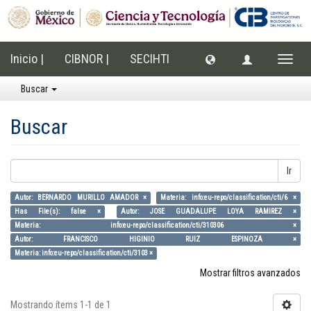
Inicio |
CIBNOR |
SECIHTI
Cambi
naveg
Buscar
Buscar
Ir
Autor: BERNARDO MURILLO AMADOR ×
Materia: info:eu-repo/classification/cti/6 ×
Has File(s): false ×
Autor: JOSE GUADALUPE LOYA RAMIREZ ×
Materia: info:eu-repo/classification/cti/310306 ×
Autor: FRANCISCO HIGINIO RUIZ ESPINOZA ×
Materia: info:eu-repo/classification/cti/3103 ×
Mostrar filtros avanzados
Mostrando ítems 1-1 de 1