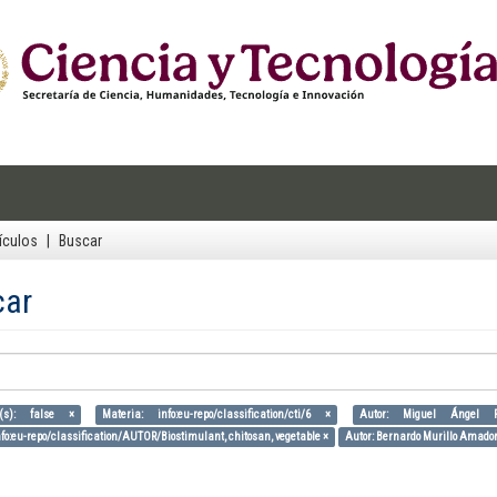
ículos
Buscar
car
(s): false ×
Materia: info:eu-repo/classification/cti/6 ×
Autor: Miguel Ángel 
nfo:eu-repo/classification/AUTOR/Biostimulant, chitosan, vegetable ×
Autor: Bernardo Murillo Amador