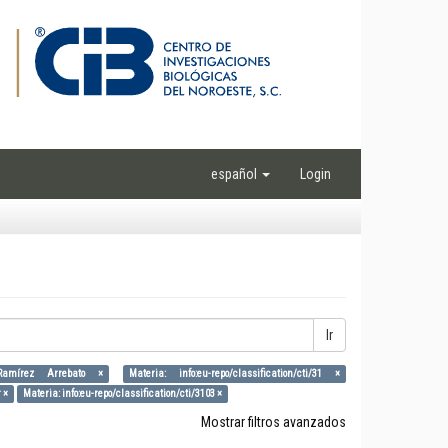
español
Login
Ir
Ramírez Arrebato ×
Materia: info:eu-repo/classification/cti/31 ×
 ×
Materia: info:eu-repo/classification/cti/3103 ×
Mostrar filtros avanzados