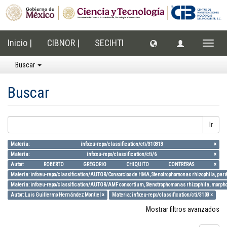
Inicio |
CIBNOR |
SECIHTI
Cambi
naveg
Buscar
Buscar
Ir
Materia: info:eu-repo/classification/cti/310313 ×
Materia: info:eu-repo/classification/cti/6 ×
Autor: ROBERTO GREGORIO CHIQUITO CONTRERAS ×
Materia: info:eu-repo/classification/AUTOR/Consorcios de HMA, Stenotrophomonas rhizophila, parám
Materia: info:eu-repo/classification/AUTOR/AMF consortium, Stenotrophomonas rhizophila, morpholo
Autor: Luis Guillermo Hernández Montiel ×
Materia: info:eu-repo/classification/cti/3103 ×
Mostrar filtros avanzados