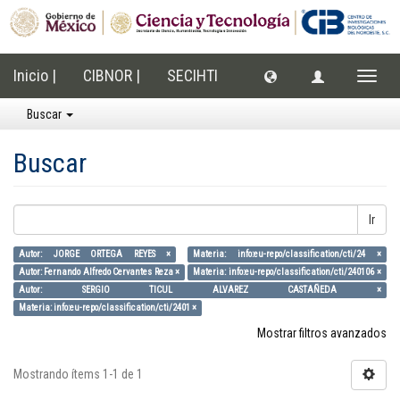
Inicio |
CIBNOR |
SECIHTI
Cambi
naveg
Buscar
Buscar
Ir
Autor: JORGE ORTEGA REYES ×
Materia: info:eu-repo/classification/cti/24 ×
Autor: Fernando Alfredo Cervantes Reza ×
Materia: info:eu-repo/classification/cti/240106 ×
Autor: SERGIO TICUL ALVAREZ CASTAÑEDA ×
Materia: info:eu-repo/classification/cti/2401 ×
Mostrar filtros avanzados
Mostrando ítems 1-1 de 1