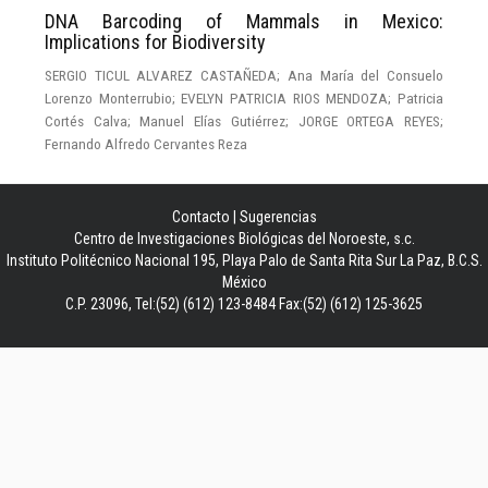
DNA Barcoding of Mammals in Mexico:
Implications for Biodiversity
SERGIO TICUL ALVAREZ CASTAÑEDA; Ana María del Consuelo
Lorenzo Monterrubio; EVELYN PATRICIA RIOS MENDOZA; Patricia
Cortés Calva; Manuel Elías Gutiérrez; JORGE ORTEGA REYES;
Fernando Alfredo Cervantes Reza
Contacto
|
Sugerencias
Centro de Investigaciones Biológicas del Noroeste, s.c.
Instituto Politécnico Nacional 195, Playa Palo de Santa Rita Sur La Paz, B.C.S.
México
C.P. 23096, Tel:(52) (612) 123-8484 Fax:(52) (612) 125-3625