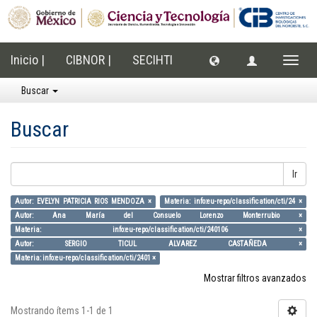
Inicio |
CIBNOR |
SECIHTI
Cambi
naveg
Buscar
Buscar
Ir
Autor: EVELYN PATRICIA RIOS MENDOZA ×
Materia: info:eu-repo/classification/cti/24 ×
Autor: Ana María del Consuelo Lorenzo Monterrubio ×
Materia: info:eu-repo/classification/cti/240106 ×
Autor: SERGIO TICUL ALVAREZ CASTAÑEDA ×
Materia: info:eu-repo/classification/cti/2401 ×
Mostrar filtros avanzados
Mostrando ítems 1-1 de 1