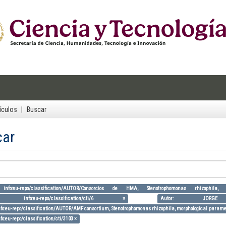
ículos
Buscar
car
 info:eu-repo/classification/AUTOR/Consorcios de HMA, Stenotrophomonas rhizophila,
: info:eu-repo/classification/cti/6 ×
Autor: JOR
nfo:eu-repo/classification/AUTOR/AMF consortium, Stenotrophomonas rhizophila, morphological parameter
fo:eu-repo/classification/cti/3103 ×