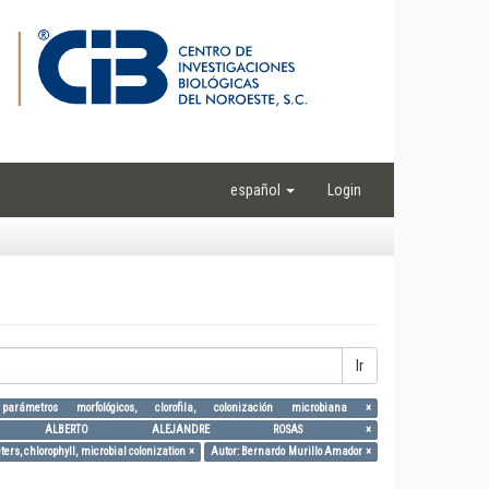
español
Login
Ir
 parámetros morfológicos, clorofila, colonización microbiana ×
GE ALBERTO ALEJANDRE ROSAS ×
s, chlorophyll, microbial colonization ×
Autor: Bernardo Murillo Amador ×