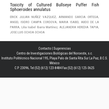
Toxicity of Cultured Bullseye Puffer Fish
Sphoeroides annulatus
ERICK JULIAN NUÑEZ VAZQUEZ; ARMANDO GARCIA ORTEGA;
ANGEL ISIDRO CAMPA CORDOVA; MARIA ISABEL ABDO DE LA
PARRA; Lilia Isabel Ibarra Martínez; ALEJANDRA HEREDIA TAPIA;
JOSE LUIS OCHOA OCHOA
Contacto
|
Sugerencias
Centro de Investigaciones Biológicas del Noroeste, s.c.
Instituto Politécnico Nacional 195, Playa Palo de Santa Rita Sur La Paz, B.C.S.
México
C.P. 23096, Tel:(52) (612) 123-8484 Fax:(52) (612) 125-3625