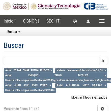
Inicio |
CIBNOR |
SECIHTI
Cambi
naveg
Buscar
Buscar
Ir
Autor: EDGAR OMAR RUEDA PUENTE ×
Materia: info:eu-repo/classification/cti/31 ×
Autor: ENRIQUE TROYO DIEGUEZ ×
Materia: info:eu-repo/classification/AUTOR/agricultura en zonas áridas, biomasa, NaCl, tasa de 
Autor: JUAN JOSE REYES PEREZ ×
Autor: ALEJANDRA NIETO GARIBAY ×
Materia: info:eu-repo/classification/cti/3103 ×
Mostrar filtros avanzados
Mostrando ítems 1-1 de 1