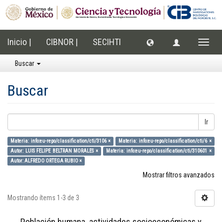
Inicio |
CIBNOR |
SECIHTI
Cambi
naveg
Buscar
Buscar
Ir
Materia: info:eu-repo/classification/cti/3106 ×
Materia: info:eu-repo/classification/cti/6 ×
Autor: LUIS FELIPE BELTRAN MORALES ×
Materia: info:eu-repo/classification/cti/310601 ×
Autor: ALFREDO ORTEGA RUBIO ×
Mostrar filtros avanzados
Mostrando ítems 1-3 de 3
Población humana, actividades socioeconómicas y