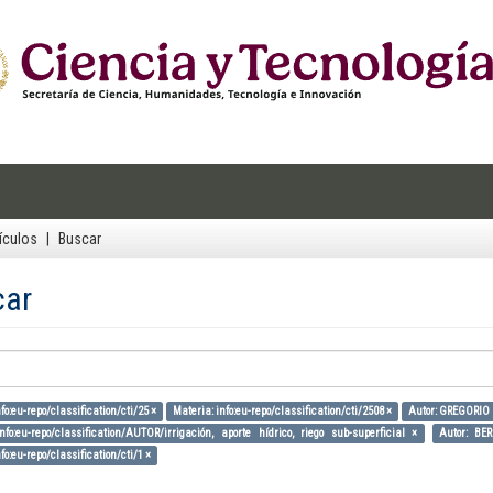
ículos
Buscar
car
fo:eu-repo/classification/cti/25 ×
Materia: info:eu-repo/classification/cti/2508 ×
Autor: GREGORIO
nfo:eu-repo/classification/AUTOR/irrigación, aporte hídrico, riego sub-superficial ×
Autor: B
fo:eu-repo/classification/cti/1 ×