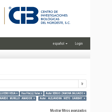
español
Login
Ir
 LUCERO VEGA ×
Has File(s): false ×
Autor: SERGIO ZAMORA SALGADO ×
ERNARDO MURILLO AMADOR ×
Autor: ALEJANDRA NIETO GARIBAY ×
Mostrar filtros avanzados