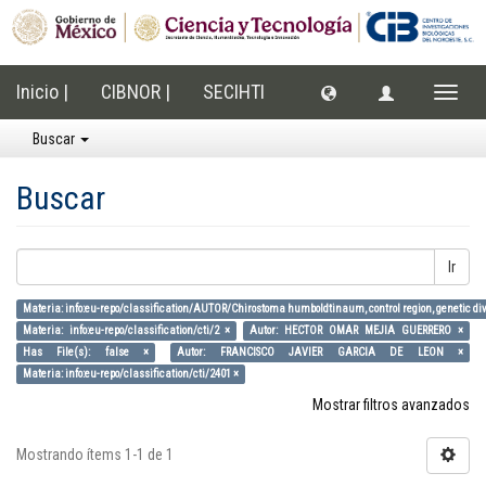
Inicio |
CIBNOR |
SECIHTI
Cambi
naveg
Buscar
Buscar
Ir
Materia: info:eu-repo/classification/AUTOR/Chirostoma humboldtinaum, control region, genetic dive
Materia: info:eu-repo/classification/cti/2 ×
Autor: HECTOR OMAR MEJIA GUERRERO ×
Has File(s): false ×
Autor: FRANCISCO JAVIER GARCIA DE LEON ×
Materia: info:eu-repo/classification/cti/2401 ×
Mostrar filtros avanzados
Mostrando ítems 1-1 de 1