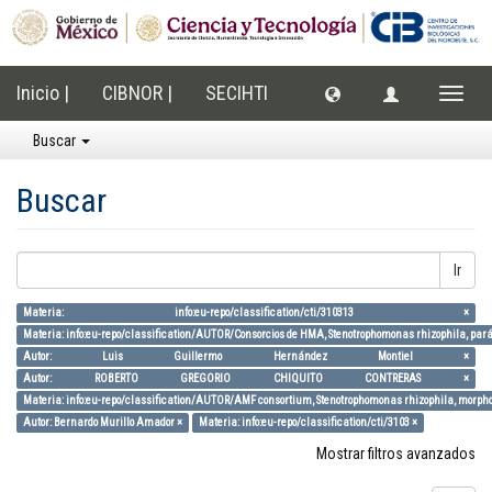
Inicio |
CIBNOR |
SECIHTI
Cambi
naveg
Buscar
Buscar
Ir
Materia: info:eu-repo/classification/cti/310313 ×
Materia: info:eu-repo/classification/AUTOR/Consorcios de HMA, Stenotrophomonas rhizophila, parám
Autor: Luis Guillermo Hernández Montiel ×
Autor: ROBERTO GREGORIO CHIQUITO CONTRERAS ×
Materia: info:eu-repo/classification/AUTOR/AMF consortium, Stenotrophomonas rhizophila, morpholo
Autor: Bernardo Murillo Amador ×
Materia: info:eu-repo/classification/cti/3103 ×
Mostrar filtros avanzados