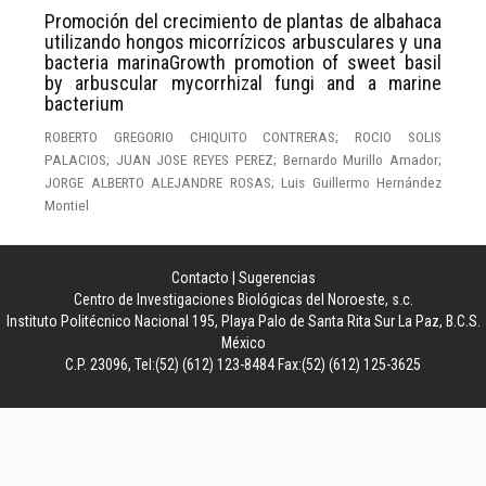
Promoción del crecimiento de plantas de albahaca
utilizando hongos micorrízicos arbusculares y una
bacteria marinaGrowth promotion of sweet basil
by arbuscular mycorrhizal fungi and a marine
bacterium
ROBERTO GREGORIO CHIQUITO CONTRERAS; ROCIO SOLIS
PALACIOS; JUAN JOSE REYES PEREZ; Bernardo Murillo Amador;
JORGE ALBERTO ALEJANDRE ROSAS; Luis Guillermo Hernández
Montiel
Contacto
|
Sugerencias
Centro de Investigaciones Biológicas del Noroeste, s.c.
Instituto Politécnico Nacional 195, Playa Palo de Santa Rita Sur La Paz, B.C.S.
México
C.P. 23096, Tel:(52) (612) 123-8484 Fax:(52) (612) 125-3625