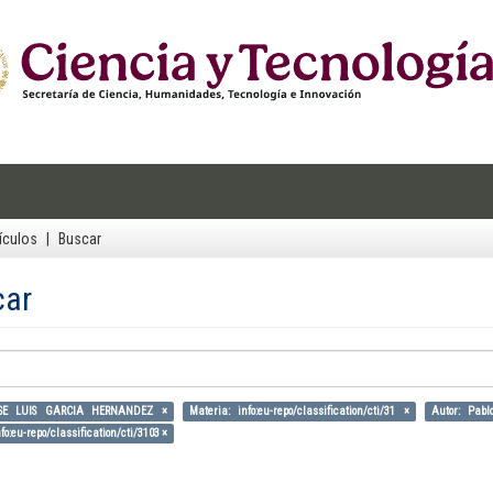
ículos
Buscar
car
OSE LUIS GARCIA HERNANDEZ ×
Materia: info:eu-repo/classification/cti/31 ×
Autor: Pabl
fo:eu-repo/classification/cti/3103 ×