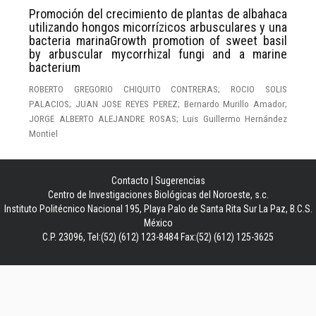
Promoción del crecimiento de plantas de albahaca
utilizando hongos micorrízicos arbusculares y una
bacteria marinaGrowth promotion of sweet basil
by arbuscular mycorrhizal fungi and a marine
bacterium
ROBERTO GREGORIO CHIQUITO CONTRERAS; ROCIO SOLIS
PALACIOS; JUAN JOSE REYES PEREZ; Bernardo Murillo Amador;
JORGE ALBERTO ALEJANDRE ROSAS; Luis Guillermo Hernández
Montiel
Contacto
|
Sugerencias
Centro de Investigaciones Biológicas del Noroeste, s.c.
Instituto Politécnico Nacional 195, Playa Palo de Santa Rita Sur La Paz, B.C.S.
México
C.P. 23096, Tel:(52) (612) 123-8484 Fax:(52) (612) 125-3625