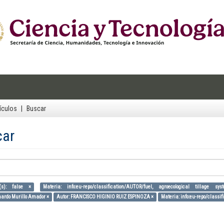
ículos
Buscar
car
(s): false ×
Materia: info:eu-repo/classification/AUTOR/fuel, agroecological tillage sy
nardo Murillo Amador ×
Autor: FRANCISCO HIGINIO RUIZ ESPINOZA ×
Materia: info:eu-repo/classif