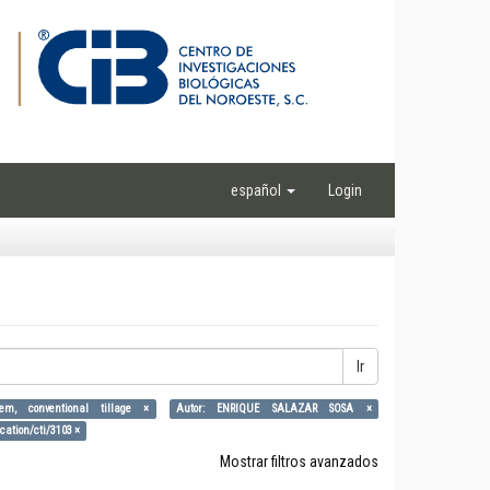
español
Login
Ir
stem, conventional tillage ×
Autor: ENRIQUE SALAZAR SOSA ×
ication/cti/3103 ×
Mostrar filtros avanzados