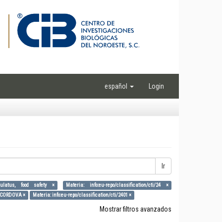
español
Login
Ir
nnulatus, food safety ×
Materia: info:eu-repo/classification/cti/24 ×
 CORDOVA ×
Materia: info:eu-repo/classification/cti/2401 ×
Mostrar filtros avanzados