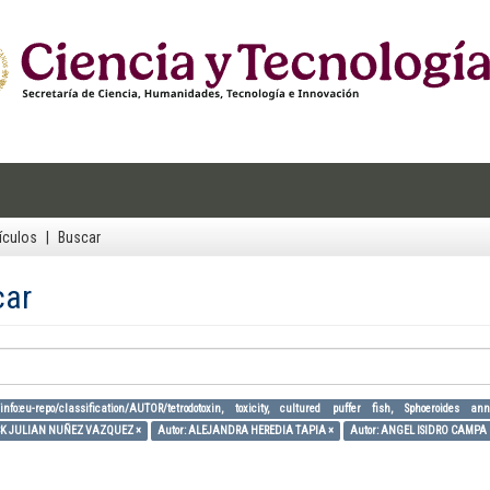
ículos
Buscar
car
info:eu-repo/classification/AUTOR/tetrodotoxin, toxicity, cultured puffer fish, Sphoeroides a
ICK JULIAN NUÑEZ VAZQUEZ ×
Autor: ALEJANDRA HEREDIA TAPIA ×
Autor: ANGEL ISIDRO CAMPA