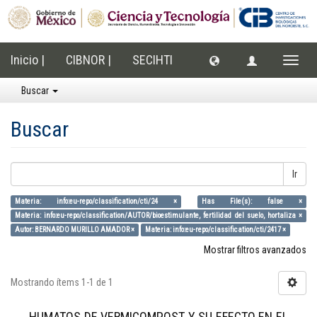
Inicio |
CIBNOR |
SECIHTI
Cambi
naveg
Buscar
Buscar
Ir
Materia: info:eu-repo/classification/cti/24 ×
Has File(s): false ×
Materia: info:eu-repo/classification/AUTOR/bioestimulante, fertilidad del suelo, hortaliza ×
Autor: BERNARDO MURILLO AMADOR ×
Materia: info:eu-repo/classification/cti/2417 ×
Mostrar filtros avanzados
Mostrando ítems 1-1 de 1
HUMATOS DE VERMICOMPOST Y SU EFECTO EN EL