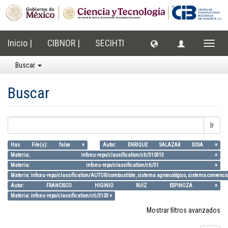
Inicio |
CIBNOR |
SECIHTI
Cambi
naveg
Buscar
Buscar
Ir
Has File(s): false ×
Autor: ENRIQUE SALAZAR SOSA ×
Materia: info:eu-repo/classification/cti/310313 ×
Materia: info:eu-repo/classification/cti/31 ×
Materia: info:eu-repo/classification/AUTOR/combustible, sistema agroecológico, sistema convenci
Autor: FRANCISCO HIGINIO RUIZ ESPINOZA ×
Materia: info:eu-repo/classification/cti/3103 ×
Mostrar filtros avanzados