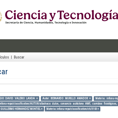
ículos
Buscar
car
ERGIO DAVID VALERIO LANDA ×
Autor: BERNARDO MURILLO AMADOR ×
Materia: info:eu-re
info:eu-repo/classification/AUTOR/albahaca dulce, consorcio autóctono AMF, cambios fisiológico
IS GUILLERMO HERNANDEZ MONTIEL ×
Materia: info:eu-repo/classification/cti/3103 ×