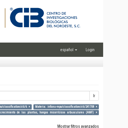
español
Login
Ir
po/classification/cti/6 ×
Materia: info:eu-repo/classification/cti/241708 ×
s, crecimiento de las plantas, hongos micorrícicos arbusculares (AMF) ×
Mostrar filtros avanzados