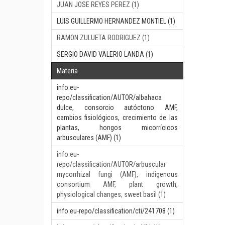
JUAN JOSE REYES PEREZ (1)
LUIS GUILLERMO HERNANDEZ MONTIEL (1)
RAMON ZULUETA RODRIGUEZ (1)
SERGIO DAVID VALERIO LANDA (1)
Materia
info:eu-
repo/classification/AUTOR/albahaca
dulce, consorcio autóctono AMF,
cambios fisiológicos, crecimiento de las
plantas, hongos micorrícicos
arbusculares (AMF) (1)
info:eu-
repo/classification/AUTOR/arbuscular
mycorrhizal fungi (AMF), indigenous
consortium AMF, plant growth,
physiological changes, sweet basil (1)
info:eu-repo/classification/cti/241708 (1)